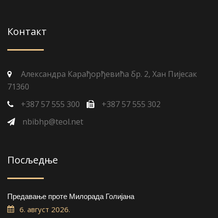
Контакт
Александра Карађорђевића бр. 2, Хан Пијесак
71360
+387 57 555 300
+387 57 555 302
nbibhp@teol.net
Посљедње
Предавање проте Милорада Голијана
6. август 2026.