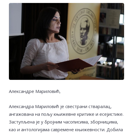
Александре Мариловић,
Александра Мариловић је свестрани стваралац,
ангажована на пољу књижевне критике и есејистике.
Заступљена је у бројним часописима, зборницима,
као и антологијама савремене књижевности. Добила