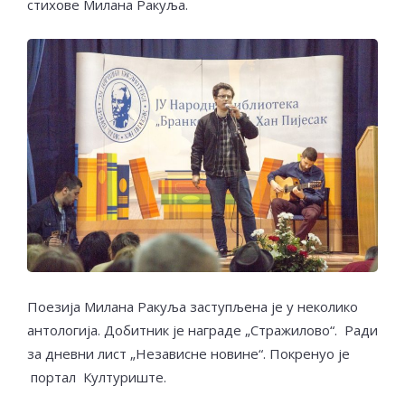
стихове Милана Ракуља.
Поезија Милана Ракуља заступљена је у неколико
антологија. Добитник је награде „Стражилово“. Ради
за дневни лист „Независне новине“. Покренуо је
портал Културиште.