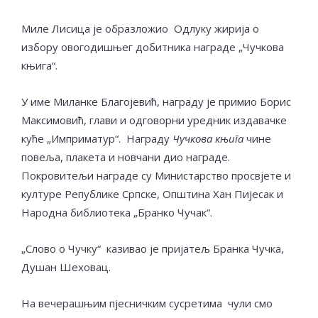
Миле Лисица је образложио Одлуку жирија о
избору овогодишњег добитника награде „Чучкова
књига“.
У име Миланке Благојевић, награду је примио Борис
Максимовић, глави и одговорни уредник издавачке
куће „Имприматур“. Награду
Чучкова књига
чине
повеља, плакета и новчани дио награде.
Покровитељи награде су Министарство просвјете и
културе Републике Српске, Општина Хан Пијесак и
Народна библиотека „Бранко Чучак“.
„Слово о Чучку“ казивао је пријатељ Бранка Чучка,
Душан Шеховац.
На вечерашњим пјесничким сусретима чули смо