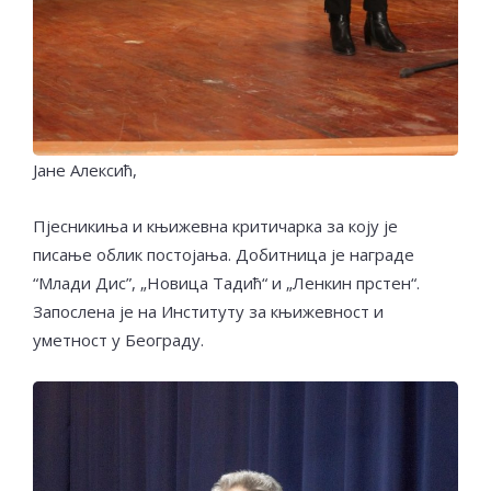
Јане Алексић,
Пјесникиња и књижевна критичарка за коју је
писање облик постојања. Добитница је награде
“Млади Дис”, „Новица Тадић“ и „Ленкин прстен“.
Запослена је на Институту за књижевност и
уметност у Београду.