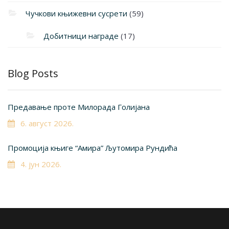
Чучкови књижевни сусрети
(59)
Добитници награде
(17)
Blog Posts
Предавање проте Милорада Голијана
6. август 2026.
Промоција књиге “Амира” Љутомира Рундића
4. јун 2026.