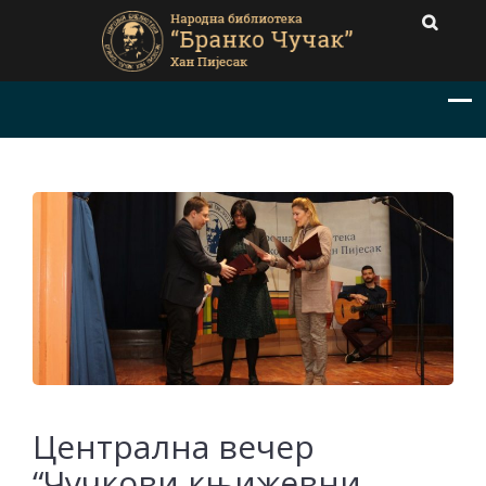
Централна вечер
“Чучкови књижевни