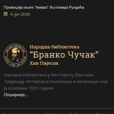
Промоција књиге “Амира” Љутомира Рундића
4. јун 2026.
Народна библиотека у Хан Пијеску баштини
традицију od Народне књижнице и читаонице која
је основана 1923. године.
Опширније...