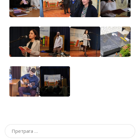
Претрага
за: