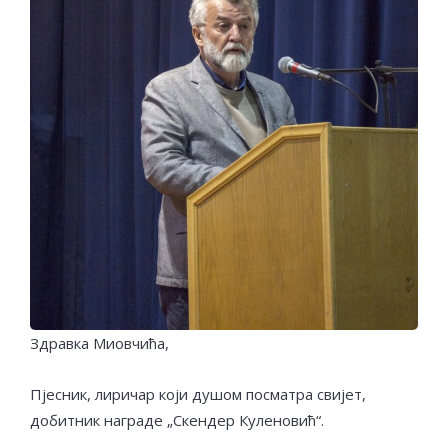
Здравка Миовчића,
Пјесник, лиричар који душом посматра свијет,
добитник награде „Скендер Куленовић“.