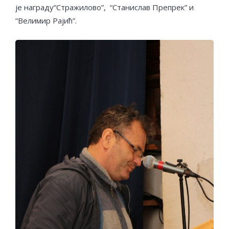
је награду“Стражилово”, “Станислав Препрек” и
“Велимир Рајић”.