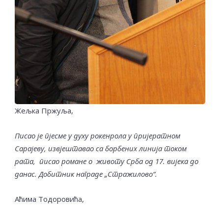
Жељка Пржуља,
Писао је пјесме у духу рокенрола у пријератном
Сарајеву, извјештавао са борбених линија током
рата, писао романе о живот
у
Срба од 17. вијека до
данас.
Добитник награде „Стражилово“.
Аћима Тодоровића,