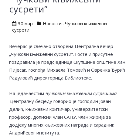
сусрети”
30 мар
Новости
.
Чучкови књижевни
сусрети
Вечерас је свечано отворена Централна вечер
„Чучкови књижевни сусрети“. Госте и присутне
поздравила је предсједница Скупшине општине Хан
Пијесак, госпођа Михаела Томовић и Озренка Ђурић
Радуловић директорица Библиотеке.
На једанаестим
Чучковим књижевним сусретима
централну бесједу говорио је господин Јован
Делић, књижевни критичар, универзитетски
професор, дописни члан САНУ, члан жирија за
додjелу многих књижевних награда и сарадник
Андрићевог института.