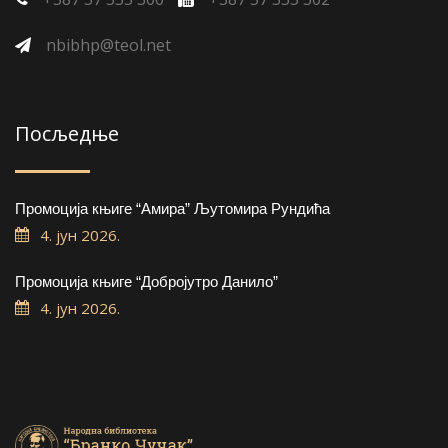
nbibhp@teol.net
Посљедње
Промоција књиге “Амира” Љутомира Рундића
4. јун 2026.
Промоција књиге “Добројутро Данило”
4. јун 2026.