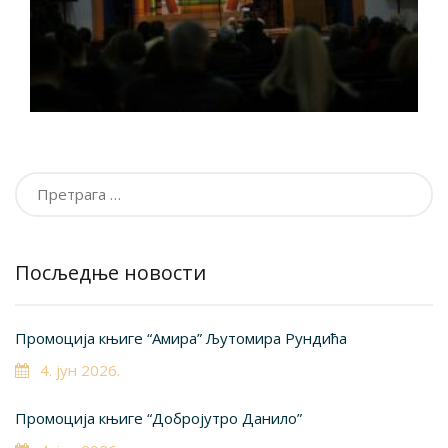
Претрага
за:
Посљедње новости
Промоција књиге “Амира” Љутомира Рундића
4. јун 2026.
Промоција књиге “Добројутро Данило”