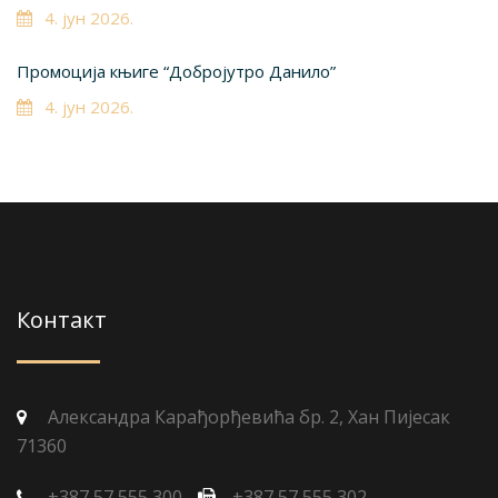
4. јун 2026.
Промоција књиге “Добројутро Данило”
4. јун 2026.
Контакт
Александра Карађорђевића бр. 2, Хан Пијесак
71360
+387 57 555 300
+387 57 555 302