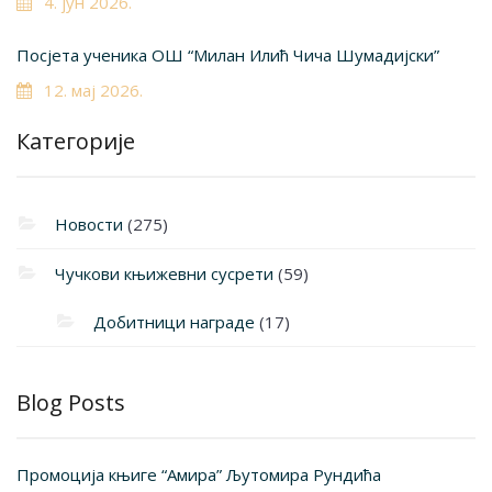
4. јун 2026.
Посјета ученика ОШ “Милан Илић Чича Шумадијски”
12. мај 2026.
Категорије
Новости
(275)
Чучкови књижевни сусрети
(59)
Добитници награде
(17)
Blog Posts
Промоција књиге “Амира” Љутомира Рундића