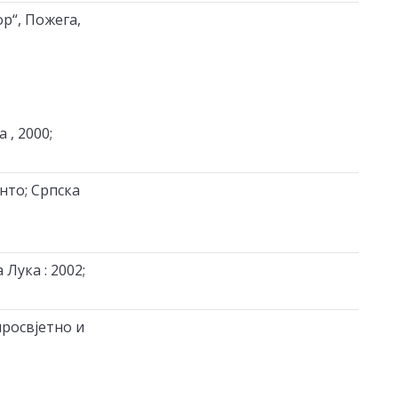
р“, Пожега,
, 2000;
нто; Српска
 Лука : 2002;
просвјетно и
;