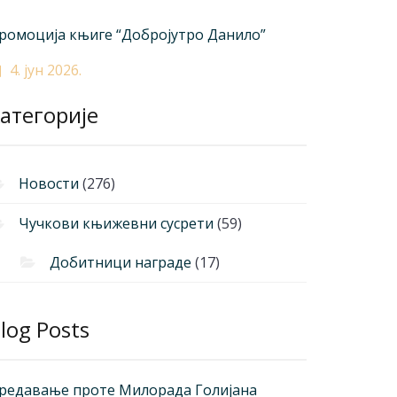
ромоција књиге “Добројутро Данило”
4. јун 2026.
атегорије
Новости
(276)
Чучкови књижевни сусрети
(59)
Добитници награде
(17)
log Posts
редавање проте Милорада Голијана