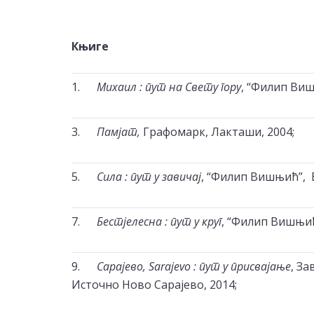
Књиге
1.
Михаил : пут на Свету гору
, “Филип Виш
3.
Памјат,
Графомарк, Лакташи, 2004;
5.
Сила : пут у завичај
, “Филип Вишњић”, 
7.
Бестјелесна : пут у круг
, “Филип Вишњић
9.
Сарајево, Sarajevo : пут у присвајање
, За
Источно Ново Сарајево, 2014;