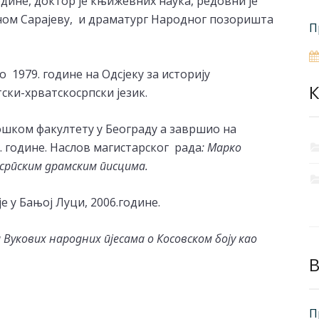
одине, доктор је књижевних наука, редовни је
ном Сарајеву, и драматург Народног позоришта
П
 1979. године на Одсјеку за историју
К
ски-хрватскосрпски језик.
ошком факултету у Београду а завршио на
. године. Наслов магистарског рада
:
Марко
 српским драмским писцима.
е у Бањој Луци, 2006.године.
 Вукових народних пјесама о Косовском боју као
B
П