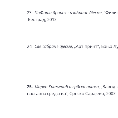
23.
Потоњи пророк : изабране пјесме
, “Фили
Београд, 2013;
24.
Све сабране пјесме
, „Арт принт“, Бања Лу
25.
Марко Краљевић и српска драма
, „Завод 
наставна средства“, Српско Сарајево, 2003;