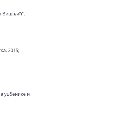
п Вишњић”,
ка, 2015;
за уџбенике и