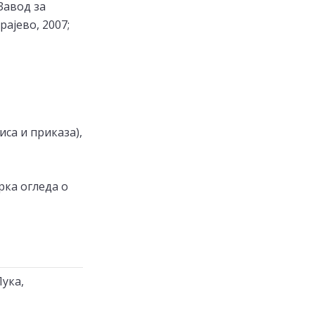
Завод за
рајево, 2007;
иса и приказа),
рка огледа о
Лука,