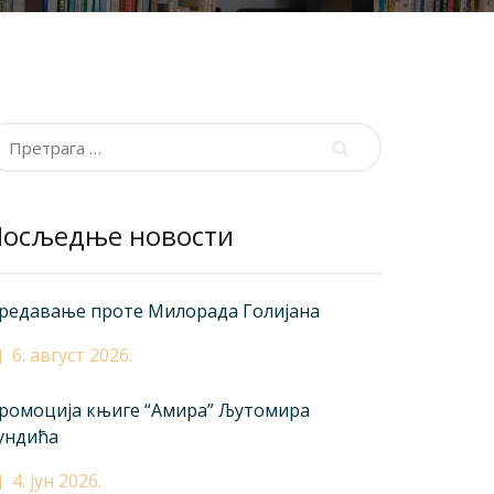
ретрага
а:
Посљедње новости
редавање проте Милорада Голијана
6. август 2026.
ромоција књиге “Амира” Љутомира
ундића
4. јун 2026.