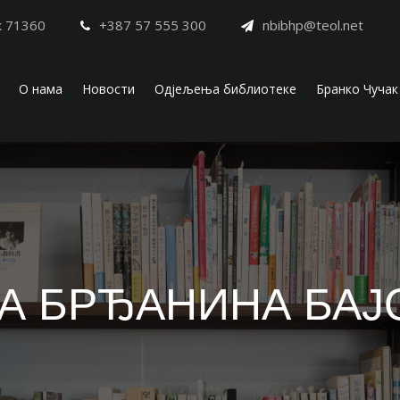
к 71360
+387 57 555 300
nbibhp@teol.net
О нама
Новости
Одјељења библиотеке
Бранко Чучак
КА БРЂАНИНА БАЈ