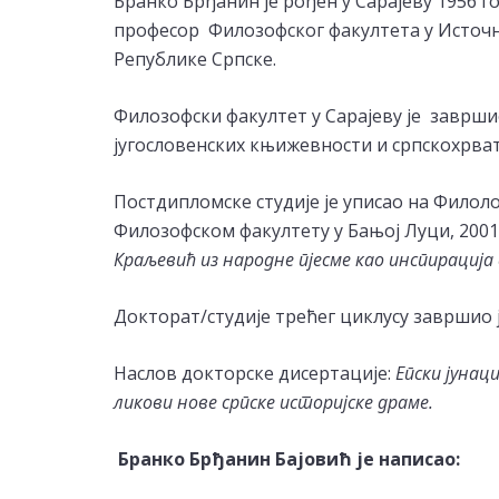
Бранко Брђанин је рођен у Сарајеву 1956 г
професор Филозофског факултета у Источ
Републике Српске.
Филозофски факултет у Сарајеву je завршио
југословенских књижевности и српскохрват
Постдипломске студије је уписао на Филол
Филозофском факултету у Бањој Луци, 2001
Краљевић из народне пјесме као инспирација
Докторат/студије трећег циклусу завршио ј
Наслов докторске дисертације:
Епски јунаци
ликови нове српске историјске драме.
Бранко Брђанин Бајовић је написао: