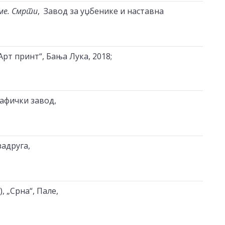
ме. Смрти
, Завод за уџбенике и наставна
„Арт принт“, Бања Лука, 2018;
рафички завод,
адруга,
), „Срна“, Пале,