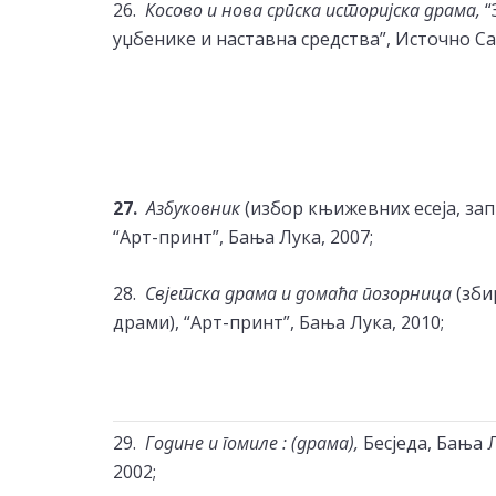
26.
Косово
и
нова
српска
историјска
драма
,
“
уџбенике и наставна средства”, Источно Са
27.
Азбуковник
(избор књижевних есеја, зап
“Арт-принт”, Бања Лука, 2007;
28.
Свјетска
драма
и
домаћа
позорница
(зби
драми), “Арт-принт”, Бања Лука, 2010;
29.
Године и гомиле : (драма),
Бесједа, Бања 
2002;