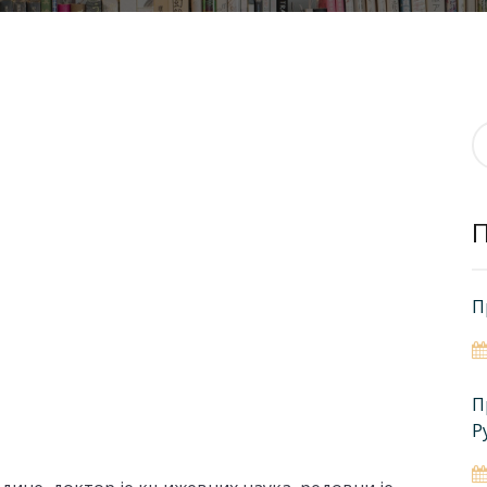
П
з
П
П
Р