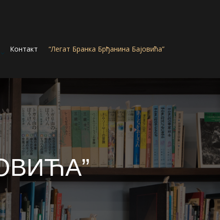
Контакт
“Легат Бранка Брђанина Бајовића”
ОВИЋА”