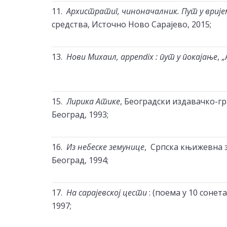
11.
Архистратиг, чиноначалник. Пут у врије
средства, Источно Ново Сарајево, 2015;
13.
Нови Михаил, appendix : пут у покајање
, 
15.
Лирика Атике
, Београдски издавачко-г
Београд, 1993;
16.
Из небеске земунице
, Српска књижевна з
Београд, 1994;
17.
На сарајевској цести
: (поема у 10 сонета
1997;