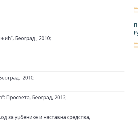
П
Р
њић”, Београд , 2010;
Београд, 2010;
”: Просвета, Београд, 2013;
вод за уџбенике и наставна средства,