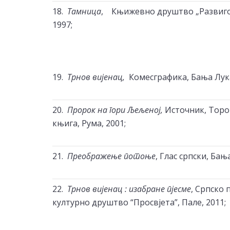
18.
Тамница
, Књижевно друштво „Развиго
1997;
19.
Трнов вијенац,
Комесграфика, Бања Лука 
20.
Пророк на гори Љељеној,
Источник, Торо
књига, Рума, 2001;
21.
Преображење потоње
, Глас српски, Бања
22.
Трнов вијенац : изабране пјесме
, Српско 
културно друштво “Просвјета”, Пале, 2011