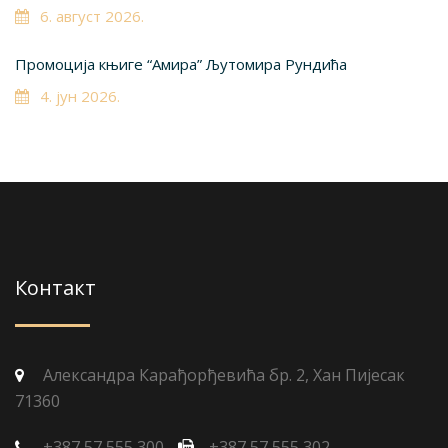
6. август 2026.
Промоција књиге “Амира” Љутомира Рундића
4. јун 2026.
Контакт
Александра Карађорђевића бр. 2, Хан Пијесак
71360
+387 57 555 300
+387 57 555 302