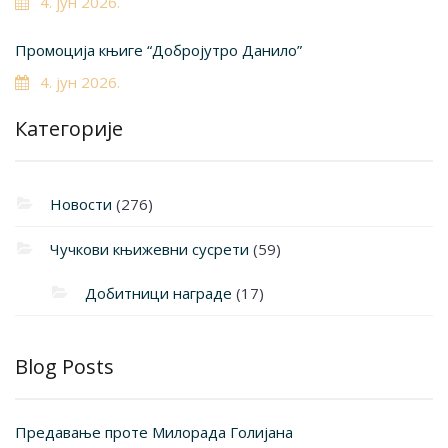
4. јун 2026.
Промоција књиге “Добројутро Данило”
4. јун 2026.
Категорије
Новости
(276)
Чучкови књижевни сусрети
(59)
Добитници награде
(17)
Blog Posts
Предавање проте Милорада Голијана