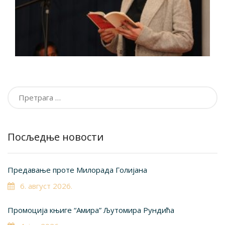
Претрага
за:
Посљедње новости
Предавање проте Милорада Голијана
6. август 2026.
Промоција књиге “Амира” Љутомира Рундића