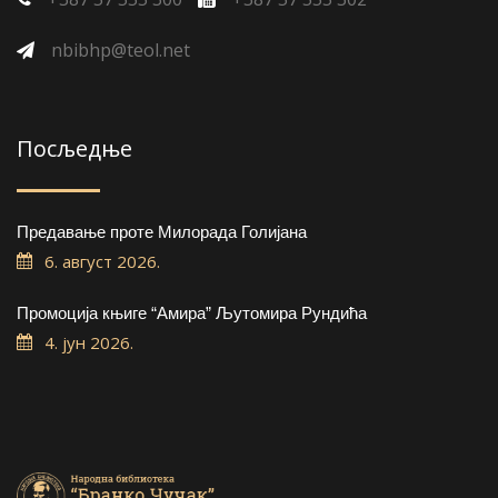
nbibhp@teol.net
Посљедње
Предавање проте Милорада Голијана
6. август 2026.
Промоција књиге “Амира” Љутомира Рундића
4. јун 2026.