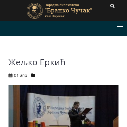
Жељко Еркић
01 апр