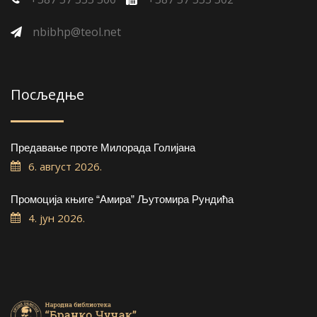
nbibhp@teol.net
Посљедње
Предавање проте Милорада Голијана
6. август 2026.
Промоција књиге “Амира” Љутомира Рундића
4. јун 2026.