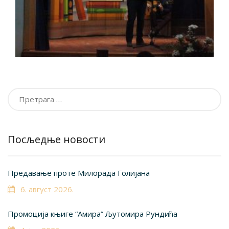
Претрага
за:
Посљедње новости
Предавање проте Милорада Голијана
6. август 2026.
Промоција књиге “Амира” Љутомира Рундића