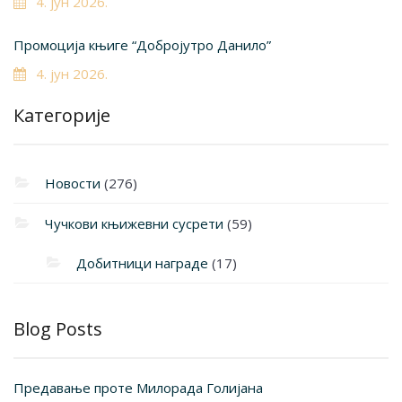
4. јун 2026.
Промоција књиге “Добројутро Данило”
4. јун 2026.
Категорије
Новости
(276)
Чучкови књижевни сусрети
(59)
Добитници награде
(17)
Blog Posts
Предавање проте Милорада Голијана