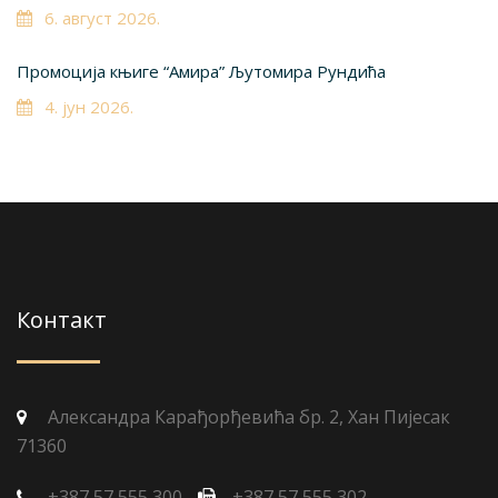
6. август 2026.
Промоција књиге “Амира” Љутомира Рундића
4. јун 2026.
Контакт
Александра Карађорђевића бр. 2, Хан Пијесак
71360
+387 57 555 300
+387 57 555 302