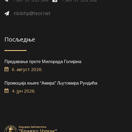
nbibhp@teol.net
Посљедње
Предавање проте Милорада Голијана
6. август 2026.
Промоција књиге “Амира” Љутомира Рундића
4. јун 2026.