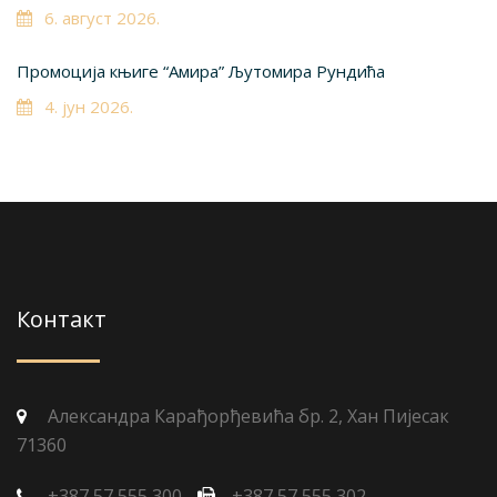
6. август 2026.
Промоција књиге “Амира” Љутомира Рундића
4. јун 2026.
Контакт
Александра Карађорђевића бр. 2, Хан Пијесак
71360
+387 57 555 300
+387 57 555 302