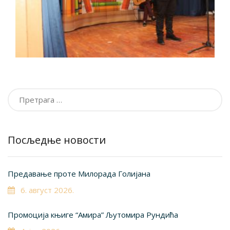
Претрага
за:
Посљедње новости
Предавање проте Милорада Голијана
6. август 2026.
Промоција књиге “Амира” Љутомира Рундића