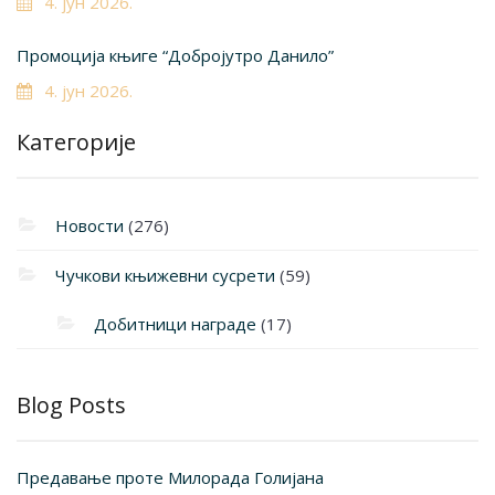
4. јун 2026.
Промоција књиге “Добројутро Данило”
4. јун 2026.
Категорије
Новости
(276)
Чучкови књижевни сусрети
(59)
Добитници награде
(17)
Blog Posts
Предавање проте Милорада Голијана