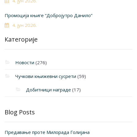
4. јун 2026.
Промоција књиге “Добројутро Данило”
4. јун 2026.
Категорије
Новости
(276)
Чучкови књижевни сусрети
(59)
Добитници награде
(17)
Blog Posts
Предавање проте Милорада Голијана