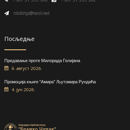
nbibhp@teol.net
Посљедње
Предавање проте Милорада Голијана
6. август 2026.
Промоција књиге “Амира” Љутомира Рундића
4. јун 2026.