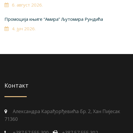
6. август 2026.
Промоција књиге “Амира” Љутомира Рундића
4. јун 2026.
Контакт
Александра Карађорђевића бр. 2, Хан Пијесак
71360
+387 57 555 300
+387 57 555 302