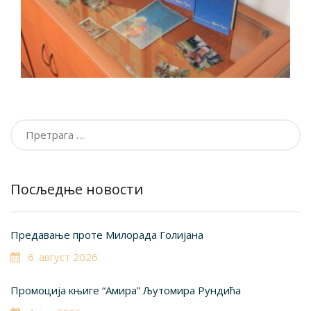
Претрага
за:
Посљедње новости
Предавање проте Милорада Голијана
6. август 2026.
Промоција књиге “Амира” Љутомира Рундића