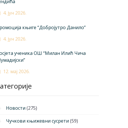
ундића
4. јун 2026.
ромоција књиге “Добројутро Данило”
4. јун 2026.
осјета ученика ОШ “Милан Илић Чича
умадијски”
12. мај 2026.
атегорије
Новости
(275)
Чучкови књижевни сусрети
(59)