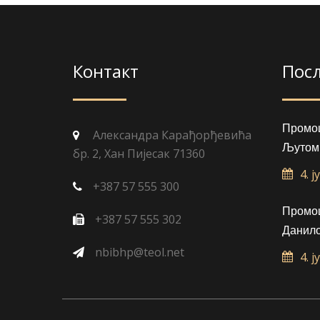
Контакт
Пос
Промоц
Александра Карађорђевића
Љутом
бр. 2, Хан Пијесак 71360
4. ј
+387 57 555 300
Промоц
+387 57 555 302
Данило
nbibhp@teol.net
4. ј