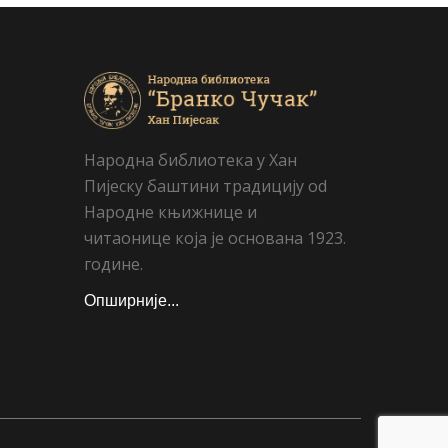
Народна библиотека у Хан
Пијеску баштини традицију od
Народне књижнице и
читаонице која је основана 1923.
године.
Опширније...