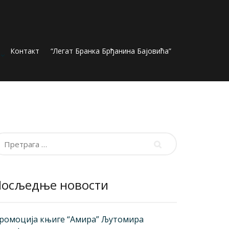
Контакт
“Легат Бранка Брђанина Бајовића”
ретрага
а:
Посљедње новости
ромоција књиге “Амира” Љутомира