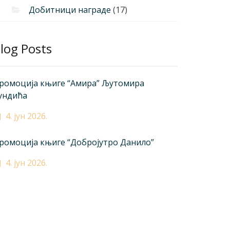
Добитници награде
(17)
log Posts
ромоција књиге “Амира” Љутомира
ундића
4. јун 2026.
ромоција књиге “Добројутро Данило”
4. јун 2026.