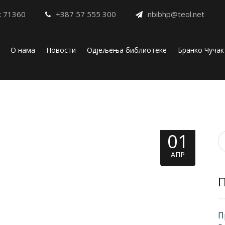
к 71360
+387 57 555 300
nbibhp@teol.net
О нама
Новости
Одјељења библиотеке
Бранко Чучак
01
П
з
АПР
П