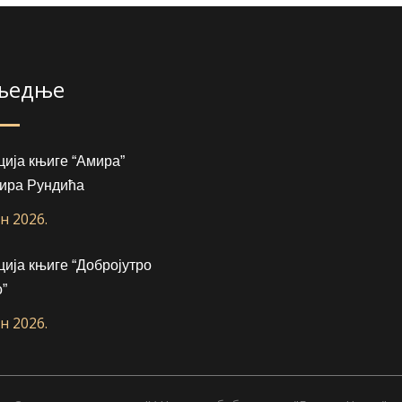
љедње
ија књиге “Амира”
ира Рундића
ун 2026.
ија књиге “Добројутро
”
ун 2026.