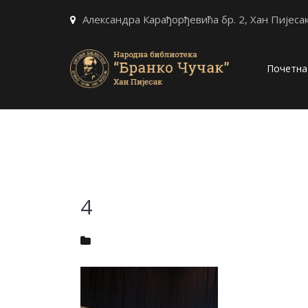
Александра Карађорђевића бр. 2, Хан Пијеса
Почетна
4