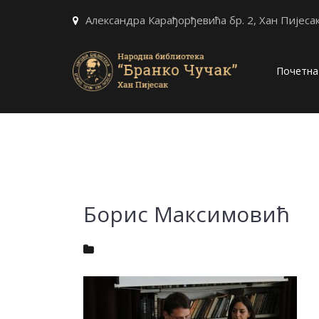
Александра Карађорђевића бр. 2, Хан Пијеса
Почетна
Борис Максимовић