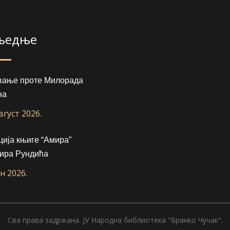
љедње
вање проте Милорада
на
август 2026.
ија књиге “Амира”
ира Рундића
ун 2026.
Сва права задржана. ЈУ Народна библиотека "Бранко Чучак".