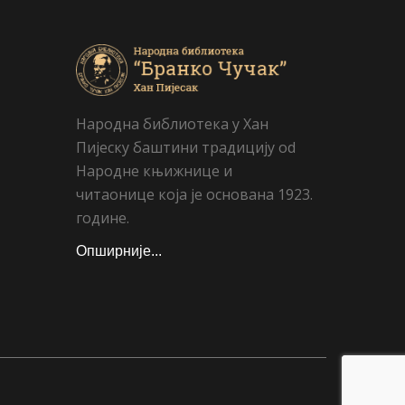
Народна библиотека у Хан
Пијеску баштини традицију od
Народне књижнице и
читаонице која је основана 1923.
године.
Опширније...