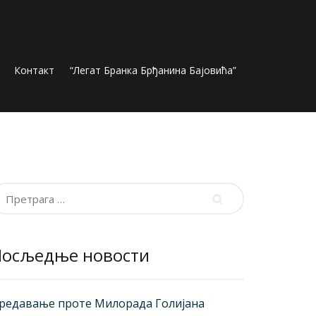
Контакт
“Легат Бранка Брђанина Бајовића”
ретрага
а:
Посљедње новости
редавање проте Милорада Голијана