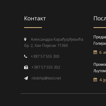
Контакт
Пос
Преда
Александра Карађорђевића
Голија
бр. 2, Хан Пијесак 71360
6. 
+387 57 555 300
Промоц
+387 57 555 302
Љутом
nbibhp@teol.net
4. ј