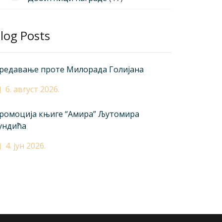
log Posts
редавање проте Милорада Голијана
6. август 2026.
ромоција књиге “Амира” Љутомира
ундића
4. јун 2026.