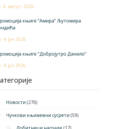
6. август 2026.
ромоција књиге “Амира” Љутомира
ундића
4. јун 2026.
ромоција књиге “Добројутро Данило”
4. јун 2026.
атегорије
Новости
(276)
Чучкови књижевни сусрети
(59)
Добитници награде
(17)