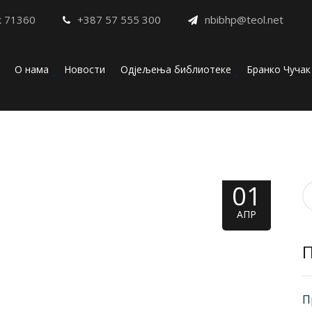
к 71360
+387 57 555 300
nbibhp@teol.net
О нама
Новости
Одјељења библиотеке
Бранко Чучак
01
П
з
АПР
П