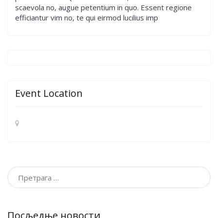
scaevola no, augue petentium in quo. Essent regione
efficiantur vim no, te qui eirmod lucilius imp
Event Location
Претрага
за:
Посљедње новости