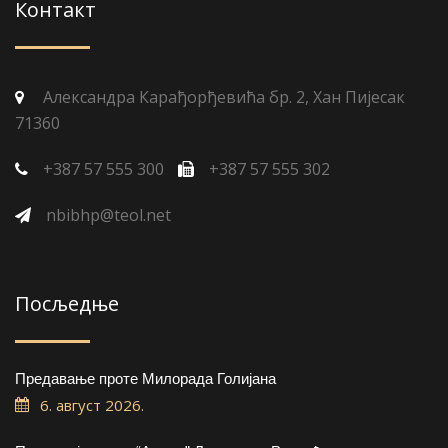
Контакт
Александра Карађорђевића бр. 2, Хан Пијесак
71360
+387 57 555 300
+387 57 555 302
nbibhp@teol.net
Посљедње
Предавање проте Милорада Голијана
6. август 2026.