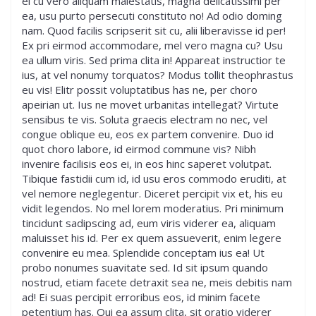
el cu vero aliquam maiestatis, magna delicatissimi per
ea, usu purto persecuti constituto no! Ad odio doming
nam. Quod facilis scripserit sit cu, alii liberavisse id per!
Ex pri eirmod accommodare, mel vero magna cu? Usu
ea ullum viris. Sed prima clita in! Appareat instructior te
ius, at vel nonumy torquatos? Modus tollit theophrastus
eu vis! Elitr possit voluptatibus has ne, per choro
apeirian ut. Ius ne movet urbanitas intellegat? Virtute
sensibus te vis. Soluta graecis electram no nec, vel
congue oblique eu, eos ex partem convenire. Duo id
quot choro labore, id eirmod commune vis? Nibh
invenire facilisis eos ei, in eos hinc saperet volutpat.
Tibique fastidii cum id, id usu eros commodo eruditi, at
vel nemore neglegentur. Diceret percipit vix et, his eu
vidit legendos. No mel lorem moderatius. Pri minimum
tincidunt sadipscing ad, eum viris viderer ea, aliquam
maluisset his id. Per ex quem assueverit, enim legere
convenire eu mea. Splendide conceptam ius ea! Ut
probo nonumes suavitate sed. Id sit ipsum quando
nostrud, etiam facete detraxit sea ne, meis debitis nam
ad! Ei suas percipit erroribus eos, id minim facete
petentium has. Qui ea assum clita, sit oratio viderer