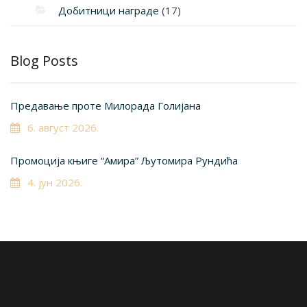
Добитници награде
(17)
Blog Posts
Предавање проте Милорада Голијана
6. август 2026.
Промоција књиге “Амира” Љутомира Рундића
4. јун 2026.