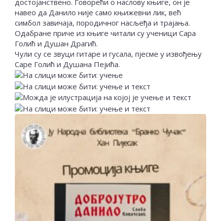
достојанствено. Говорећи о наслову књиге, он је
навео да Данило није само књижевни лик, већ
симбол завичаја, породичног насљеђа и трајања.
Одабране приче из књиге читали су ученици Сара
Голић и Душан Драгић.
Чули су се звуци гитаре и гусала, пјесме у извођењу
Саре Голић и Душана Пејића.