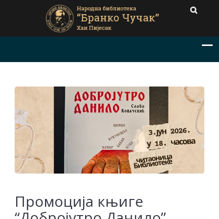
Промоција књиге
“Добројутро Данило”