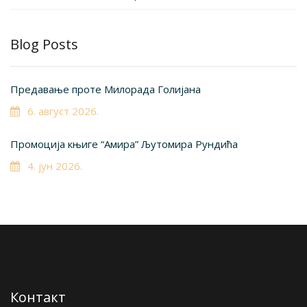
Blog Posts
Предавање проте Милорада Голијана
6. август 2026.
Промоција књиге “Амира” Љутомира Рундића
4. јун 2026.
Контакт