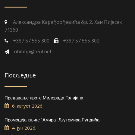
Александра Карађорђевића бр. 2, Хан Пијесак
71360
+387 57 555 300
+387 57 555 302
nbibhp@teol.net
Посљедње
Предавање проте Милорада Голијана
6. август 2026.
Промоција књиге “Амира” Љутомира Рундића
4. јун 2026.