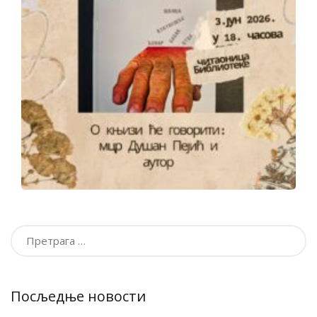
Претрага
за:
Посљедње новости