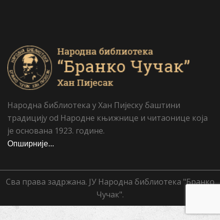
Народна библиотека у Хан Пијеску баштини
традицију od Народне књижнице и читаонице која
је основана 1923. године.
Опширније...
Сва права задржана. ЈУ Народна библиотека "Бранко
Чучак".