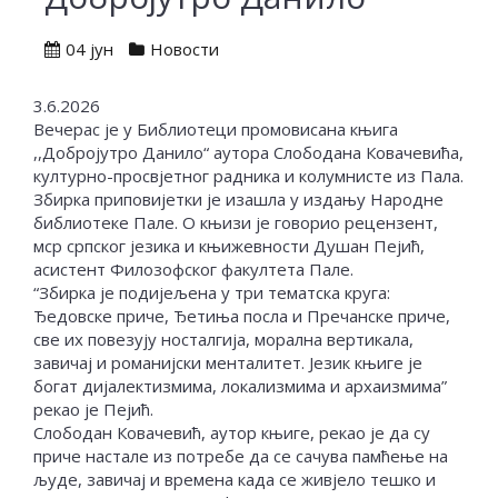
04 јун
Новости
3.6.2026
Вечерас је у Библиотеци промовисана књига
,,Добројутро Данило“ аутора Слободана Ковачевића,
културно-просвјетног радника и колумнисте из Пала.
Збирка приповијетки је изашла у издању Народне
библиотеке Пале. О књизи је говорио рецензент,
мср српског језика и књижевности Душан Пејић,
асистент Филозофског факултета Пале.
“Збирка је подијељена у три тематска круга:
Ђедовске приче, Ђетиња посла и Пречанске приче,
све их повезују носталгија, морална вертикала,
завичај и романијски менталитет. Језик књиге је
богат дијалектизмима, локализмима и архаизмима”
рекао је Пејић.
Слободан Ковачевић, аутор књиге, рекао је да су
приче настале из потребе да се сачува памћење на
људе, завичај и времена када се живјело тешко и