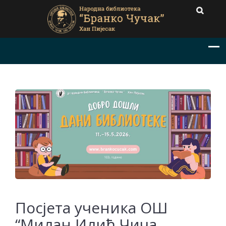
Посјета ученика ОШ
“Милан Илић Чича