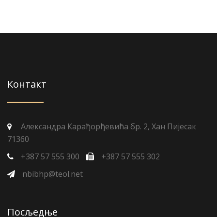
Контакт
Александра Карађорђевића бр. 2, Хан Пијесак
71360
+387 57 555 300
+387 57 555 302
nbibhp@teol.net
Посљедње