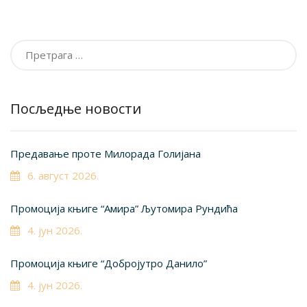
Претрага
за:
Посљедње новости
Предавање проте Милорада Голијана
6. август 2026.
Промоција књиге “Амира” Љутомира Рундића
4. јун 2026.
Промоција књиге “Добројутро Данило”
4. јун 2026.