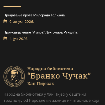
Предавање проте Милорада Голијана
6. август 2026.
Промоција књиге “Амира” Љутомира Рундића
4. јун 2026.
Народна библиотека у Хан Пијеску баштини
традицију od Народне књижнице и читаонице која