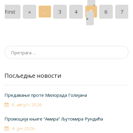
«
...
5
First
«
3
4
6
7
»
Претрага
за:
Посљедње новости
Предавање проте Милорада Голијана
6. август 2026.
Промоција књиге “Амира” Љутомира Рундића
4. јун 2026.