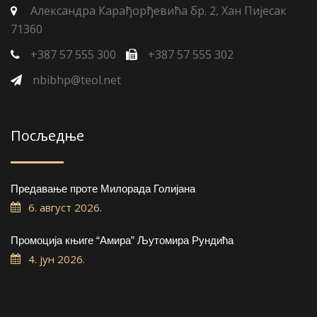
Александра Карађорђевића бр. 2, Хан Пијесак
71360
+387 57 555 300
+387 57 555 302
nbibhp@teol.net
Посљедње
Предавање проте Милорада Голијана
6. август 2026.
Промоција књиге “Амира” Љутомира Рундића
4. јун 2026.