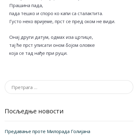
Прашина пада,
пада тешко и споро ко капи са сталактита.
Густо неко вријеме, прст се пред оком не види.
Онај други датум, одмах иза цртице,
тај ће прст уписати оном бојом оловке
која се тад нађе при руци.
Претрага
за:
Посљедње новости
Предавање проте Милорада Голијана