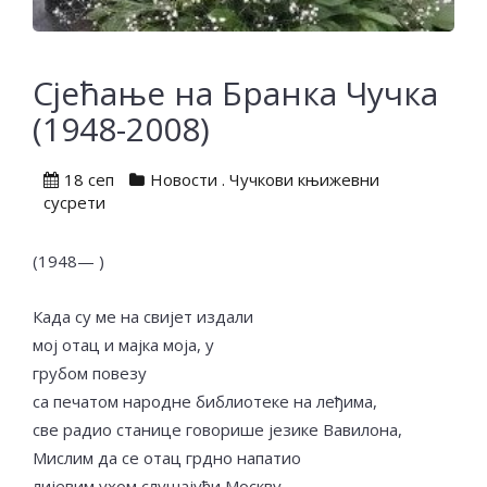
Сјећање на Бранка Чучка
(1948-2008)
18 сеп
Новости
.
Чучкови књижевни
сусрети
(1948— )
Када су ме на свијет издали
мој отац и мајка моја, у
грубом повезу
са печатом народне библиотеке на леђима,
све радио станице говорише језике Вавилона,
Мислим да се отац грдно напатио
лијевим ухом слушајући Москву,