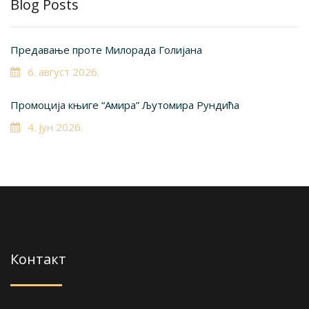
Blog Posts
Предавање проте Милорада Голијана
6. август 2026.
Промоција књиге “Амира” Љутомира Рундића
4. јун 2026.
Контакт