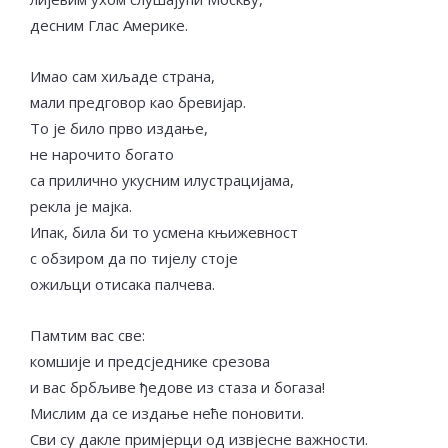
десним Глас Америке.
Имао сам хиљаде страна,
мали предговор као бревијар.
То је било прво издање,
не нарочито богато
са прилично укусним илустрацијама,
рекла је мајка.
Ипак, била би то усмена књижевност
с обзиром да по тијелу стоје
ожиљци отисака палчева.
Памтим вас све:
комшије и предсједнике срезова
и вас брбљиве ђедове из стаза и богаза!
Мислим да се издање неће поновити.
Сви су дакле примјерци од извјесне важности.