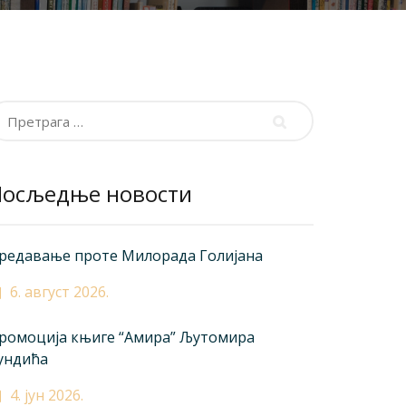
ретрага
а:
Посљедње новости
редавање проте Милорада Голијана
6. август 2026.
ромоција књиге “Амира” Љутомира
ундића
4. јун 2026.