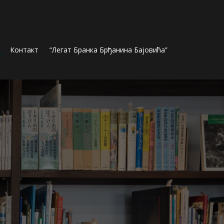
Контакт
“Легат Бранка Брђанина Бајовића”