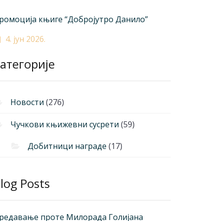
ромоција књиге “Добројутро Данило”
4. јун 2026.
атегорије
Новости
(276)
Чучкови књижевни сусрети
(59)
Добитници награде
(17)
log Posts
редавање проте Милорада Голијана