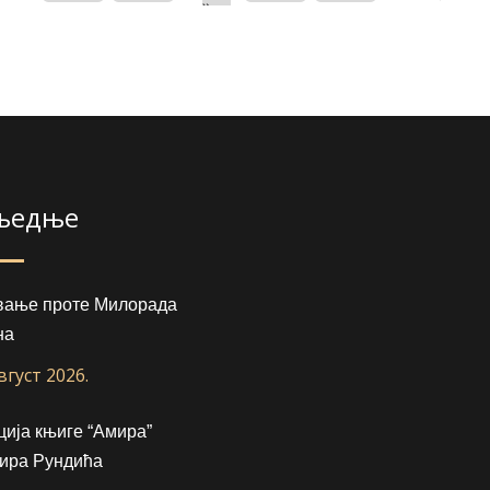
»
љедње
вање проте Милорада
на
август 2026.
ија књиге “Амира”
ира Рундића