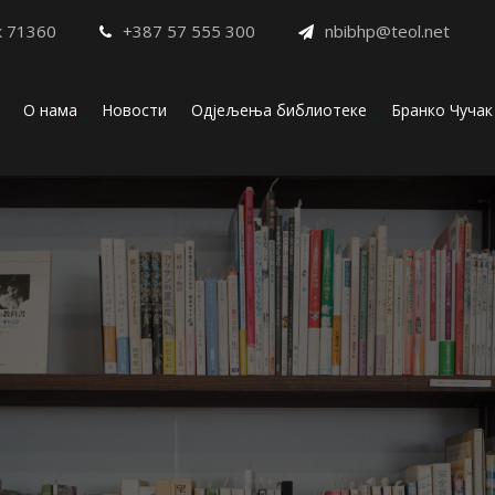
к 71360
+387 57 555 300
nbibhp@teol.net
О нама
Новости
Одјељења библиотеке
Бранко Чучак