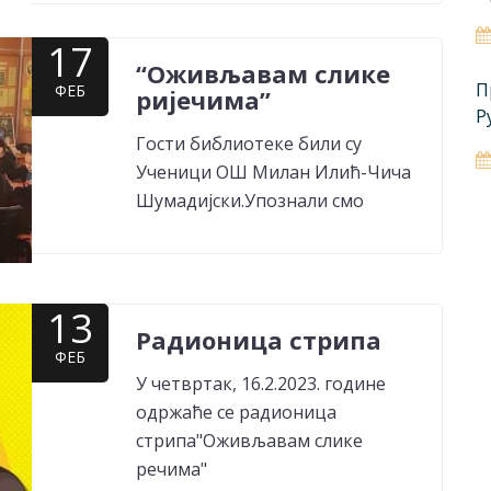
17
“Оживљавам слике
П
ФЕБ
ријечима”
Р
Гости библиотеке били су
Ученици ОШ Милан Илић-Чича
Шумадијски.Упознали смо
13
Радионица стрипа
ФЕБ
У четвртак, 16.2.2023. године
одржаће се радионица
стрипа"Оживљавам слике
речима"