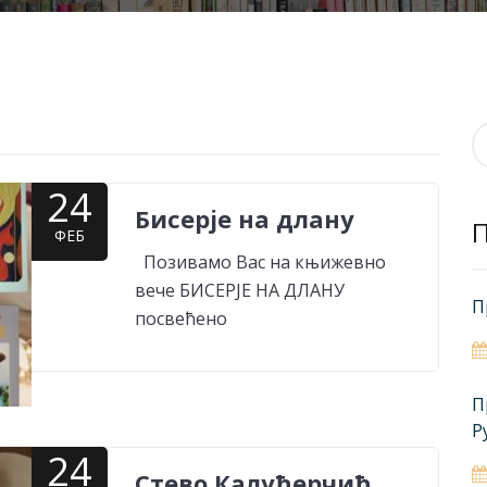
П
з
24
Бисерје на длану
ФЕБ
Позивамо Вас на књижевно
вече БИСЕРЈЕ НА ДЛАНУ
П
посвећено
П
Р
24
Стево Калуђерчић