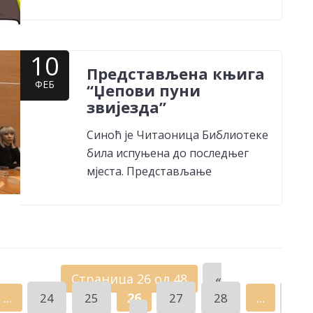
10
Представљена књига
ФЕБ
“Џепови пуни
звијезда”
Синоћ је Читаоница Библиотеке
била испуњена до последњег
мјеста. Представљање
Страница 26 од 48
«
...
26
...
24
25
27
28
32