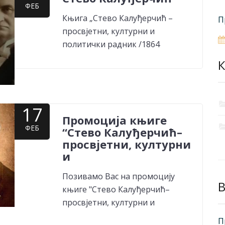
ФЕБ
Књига „Стево Калуђерчић –
П
просвјетни, културни и
политички радник /1864
К
17
Промоција књиге
ФЕБ
“Стево Калуђерчић–
просвјетни, културни
и
Позивамо Вас на промоцију
B
књиге "Стево Калуђерчић–
просвјетни, културни и
П