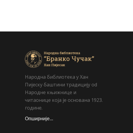
Народна библиотека у Хан
Пијеску баштини традицију od
Народне књижнице и
читаонице која је основана 1923.
године.
Опширније...