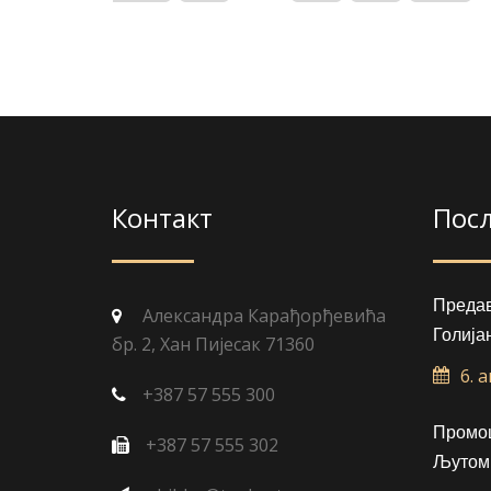
Контакт
Пос
Преда
Александра Карађорђевића
Голија
бр. 2, Хан Пијесак 71360
6. 
+387 57 555 300
Промоц
+387 57 555 302
Љутом