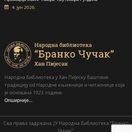
4. јун 2026.
Народна библиотека у Хан Пијеску баштини
традицију od Народне књижнице и читаонице која
је основана 1923. године.
Опширније...
Сва права задржана. ЈУ Народна библиотека "Бранко
Чучак".