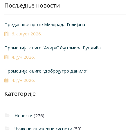
Посљедње новости
Предавање проте Милорада Голијана
6. август 2026.
Промоција књиге “Амира” Љутомира Рундића
4. јун 2026.
Промоција књиге “Добројутро Данило”
4. јун 2026.
Категорије
Новости
(276)
Чучкови књижевни сусрети
(59)