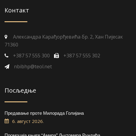
Контакт
Александра Карађорђевића бр. 2, Хан Пијесак
71360
+387 57 555 300
+387 57 555 302
nbibhp@teol.net
Посљедње
Предавање проте Милорада Голијана
6. август 2026.
Промоција књиге “Амира” Љутомира Рундића