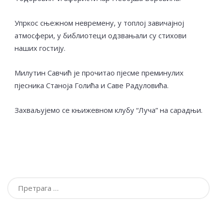
Упркос сњежном невремену, у топлој завичајној
атмосфери, у библиотеци одзвањали су стихови
наших гостију.
Милутин Савчић је прочитао пјесме преминулих
пјесника Станоја Голића и Саве Радуловића.
Захваљујемо се књижевном клубу “Луча” на сарадњи.
Претрага
за: