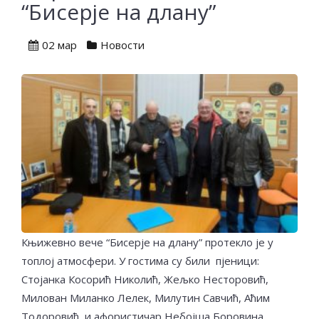
“Бисерје на длану”
02 мар
Новости
Књижевно вече “Бисерје на длану” протекло је у
топлој атмосфери. У гостима су били пјеници:
Стојанка Косорић Николић, Жељко Несторовић,
Милован Миланко Лелек, Милутин Савчић, Аћим
Тодоровић и афористичар Небојша Боровина.