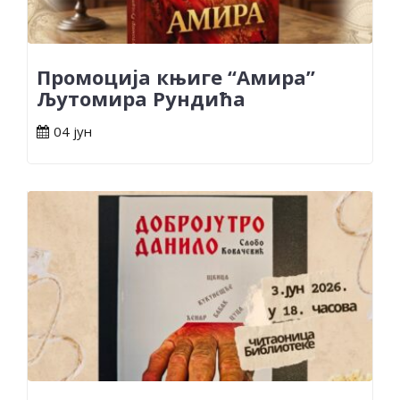
Промоција књиге “Амира”
Љутомира Рундића
04 јун