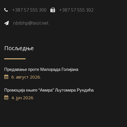
+387 57 555 300
+387 57 555 302
nbibhp@teol.net
Посљедње
Предавање проте Милорада Голијана
6. август 2026.
Промоција књиге “Амира” Љутомира Рундића
4. јун 2026.