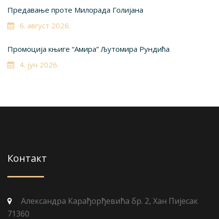
Предавање проте Милорада Голијана
6. август 2026.
Промоција књиге “Амира” Љутомира Рундића
4. јун 2026.
Контакт
Александра Карађорђевића бр. 2, Хан Пијесак
71360