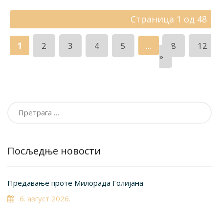
Страница 1 од 48
1
...
2
3
4
5
8
12
»
Претрага
за:
Посљедње новости
Предавање проте Милорада Голијана
6. август 2026.