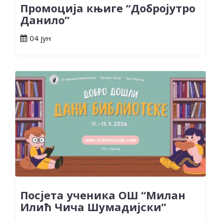
Промоција књиге “Добројутро
Данило”
04 јун
Посјета ученика ОШ “Милан
Илић Чича Шумадијски”