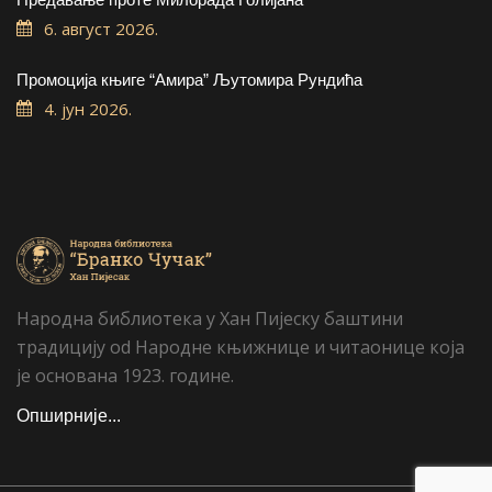
6. август 2026.
Промоција књиге “Амира” Љутомира Рундића
4. јун 2026.
Народна библиотека у Хан Пијеску баштини
традицију od Народне књижнице и читаонице која
је основана 1923. године.
Опширније...