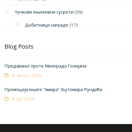
Чучкови књижевни сусрети
(59)
Добитници награде
(17)
Blog Posts
Предавање проте Милорада Голијана
6. август 2026.
Промоција књиге “Амира” Љутомира Рундића
4. јун 2026.