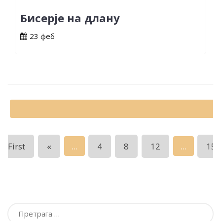
Бисерје на длану
23 феб
...
...
First
«
4
8
12
15
Претрага
за: