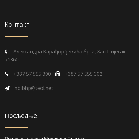
Контакт
Александра Карађорђевића бр. 2, Хан Пијесак
71360
+387 57 555 300
+387 57 555 302
nbibhp@teol.net
Посљедње
Предавање проте Милорада Голијана