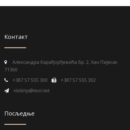
Контакт
Александра Карађорђевића бр. 2, Хан Пијесак
71360
+387 57 555 300
+387 57 555 302
nbibhp@teol.net
Посљедње