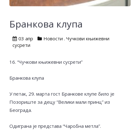
Бранкова клупа
03 апр
Новости
.
Чучкови књижевни
сусрети
16. “Чучкови књижевни сусрети”
Бранкова клупа
У петак, 29. марта гост Бранкове клупе било је
Позориште за децу “Велики мали принц” из
Београда.
Одиграна је представа “Чаробна метла”.