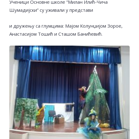
Ученици Основне школе “Милан Илић-Чича
Шумадијски” су уживали у представи
и дружењу са глумцима: Мајом Колунџијом Зорое,
Анастасијом Тошић и Сташом Банићевић.