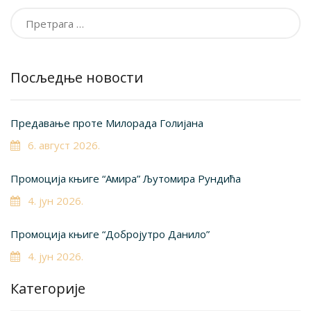
Претрага
за:
Посљедње новости
Предавање проте Милорада Голијана
6. август 2026.
Промоција књиге “Амира” Љутомира Рундића
4. јун 2026.
Промоција књиге “Добројутро Данило”
4. јун 2026.
Категорије