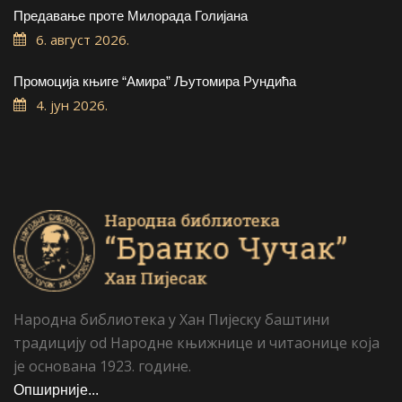
Предавање проте Милорада Голијана
6. август 2026.
Промоција књиге “Амира” Љутомира Рундића
4. јун 2026.
Народна библиотека у Хан Пијеску баштини
традицију od Народне књижнице и читаонице која
је основана 1923. године.
Опширније...