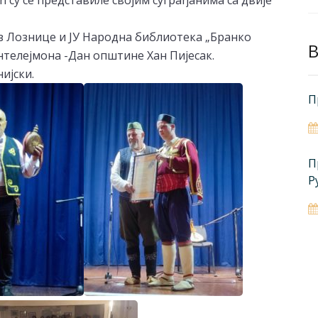
 су се представиле својим суграђанима са двије
из Лознице и ЈУ Народна библиотека „Бранко
B
телејмона -Дан општине Хан Пијесак.
ијски.
П
П
Р