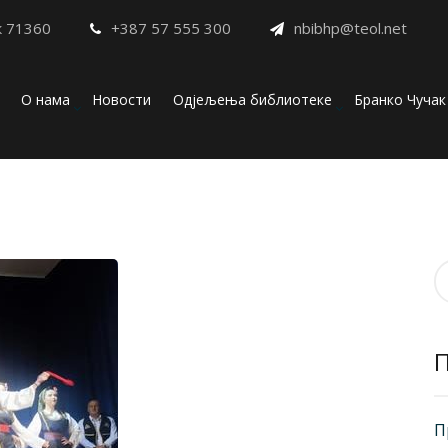
к 71360
+387 57 555 300
nbibhp@teol.net
О нама
Новости
Одјељења библиотеке
Бранко Чучак
П
з
П