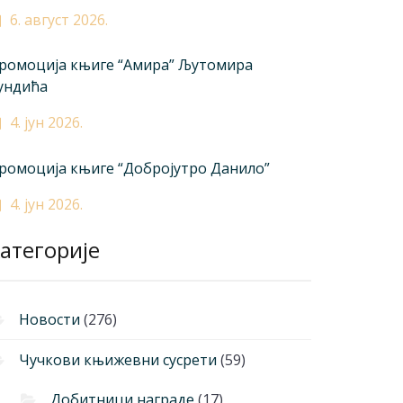
6. август 2026.
ромоција књиге “Амира” Љутомира
ундића
4. јун 2026.
ромоција књиге “Добројутро Данило”
4. јун 2026.
атегорије
Новости
(276)
Чучкови књижевни сусрети
(59)
Добитници награде
(17)