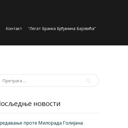
Контакт
“Легат Бранка Брђанина Бајовића”
ретрага
а:
Посљедње новости
редавање проте Милорада Голијана