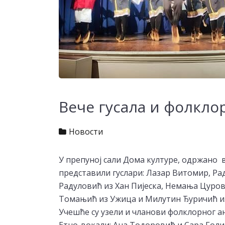
Вече гусала и фолкло
Новости
У препуној сали Дома културе, одржано в
представили гуслари: Лазар Витомир, Р
Радуловић из Хан Пијеска, Немања Цуро
Томањић из Ужица и Милутин Ђуричић и
Учешће су узели и чланови фолклорног ан