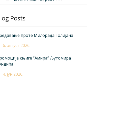
log Posts
редавање проте Милорада Голијана
6. август 2026.
ромоција књиге “Амира” Љутомира
ундића
4. јун 2026.