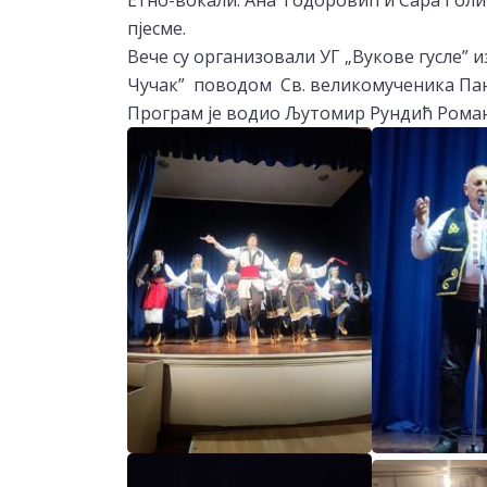
Етно-вокали: Ана Тодоровић и Сара Голић
пјесме.
Вече су организовали УГ „Вукове гусле” 
Чучак” поводом Св. великомученика Пан
Програм је водио Љутомир Рундић Роман