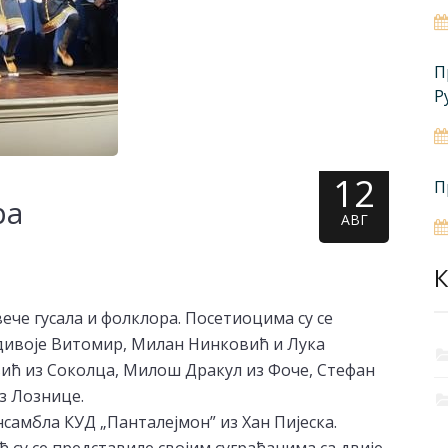
П
Р
12
П
ра
АВГ
К
ече гусала и фолклора. Посетиоцима су се
адивоје Витомир, Милан Нинковић и Лука
вић из Соколца, Милош Дракул из Фоче, Стефан
з Лознице.
самбла КУД „Панталејмон” из Хан Пијеска.