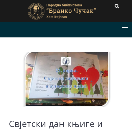
Свјетски дан књиге и