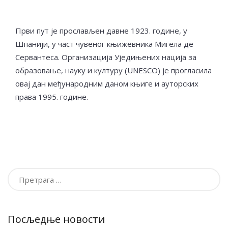
Први пут је прослављен давне 1923. године, у
Шпанији, у част чувеног књижевника Мигела де
Сервантеса. Организација Уједињених нација за
образовање, науку и културу (UNESCO) је прогласила
овај дан међународним даном књиге и ауторских
права 1995. године.
Претрага
за:
Посљедње новости