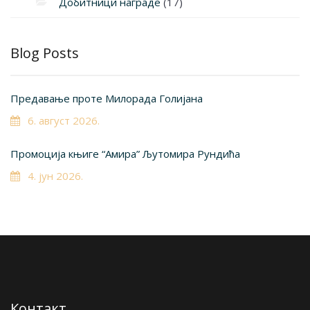
Добитници награде
(17)
Blog Posts
Предавање проте Милорада Голијана
6. август 2026.
Промоција књиге “Амира” Љутомира Рундића
4. јун 2026.
Контакт