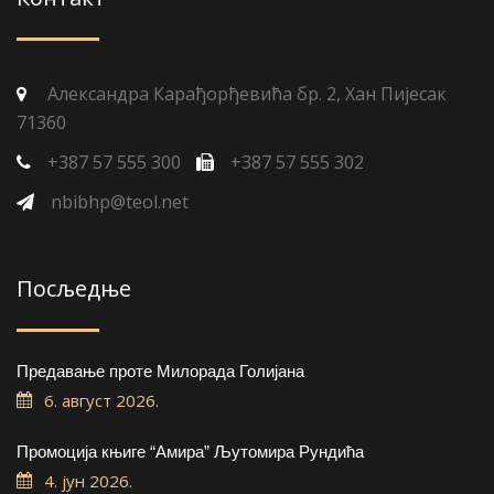
Александра Карађорђевића бр. 2, Хан Пијесак
71360
+387 57 555 300
+387 57 555 302
nbibhp@teol.net
Посљедње
Предавање проте Милорада Голијана
6. август 2026.
Промоција књиге “Амира” Љутомира Рундића
4. јун 2026.