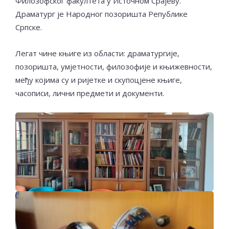
Филозофског факултета у Источном Срајеву.
Драматург је Народног позоришта Републике
Српске.
Легат чине књиге из области: драматургије,
позоришта, умјетности, филозофије и књижевности,
међу којима су и ријетке и скупоцјене књиге,
часописи, лични предмети и документи.