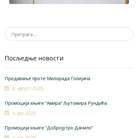
Претрага
за:
Посљедње новости
Предавање проте Милорада Голијана
6. август 2026.
Промоција књиге “Амира” Љутомира Рундића
4. јун 2026.
Промоција књиге “Добројутро Данило”
4. јун 2026.