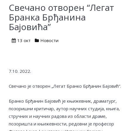
Свечано отворен “Легат
Бранка Брђанина
Бајовића”
13 окт
Новости
7.10. 2022.
Свечано је отворен „Легат Бранко Брђанин Бајовић“.
Бранко Брђанин Бајовић је књижевник, драматург,
позоришни критичар, аутор научних студија, књига,
стручних и научних радова из области драме,
позоришта и књижевности, редовни је професор