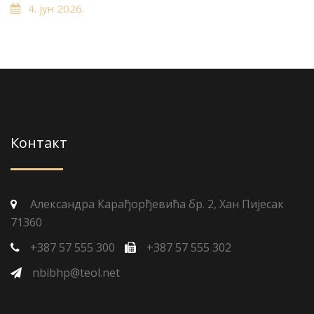
4. јун 2026.
Контакт
Александра Карађорђевића бр. 2, Хан Пијесак
71360
+387 57 555 300
+387 57 555 302
nbibhp@teol.net