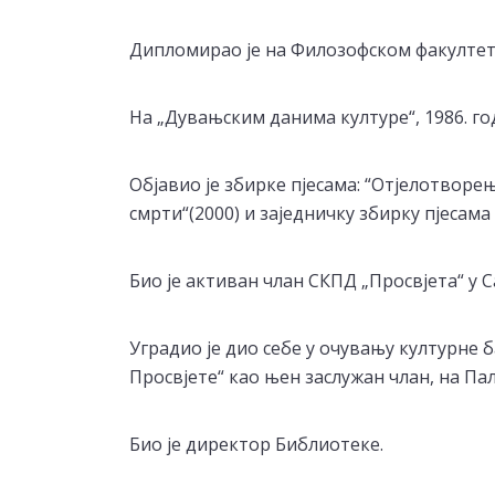
Дипломирао је на Филозофском факултету
На „Дувањским данима културе“, 1986. год
Објавио је збирке пјесама: “Отјелотворењ
смрти“(2000) и заједничку збирку пјесама 
Био је активан члан СКПД „Просвјета“ у С
Уградио је дио себе у очувању културне
Просвјете“ као њен заслужан члан, на Па
Био је директор Библиотеке.