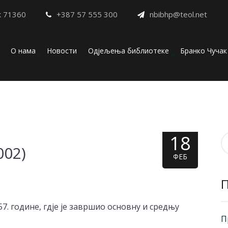
к 71360
+387 57 555 300
nbibhp@teol.net
О нама
Новости
Одјељења библиотеке
Бранко Чучак
18
П
002)
з
ФЕБ
957. године, гдје је завршио основну и средњу
П