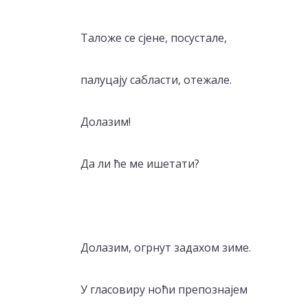
Таложе се сјене, посустале,
палуцају сабласти, отежале.
Долазим!
Да ли ће ме ишетати?
Долазим, огрнут задахом зиме.
У гласовиру ноћи препознајем