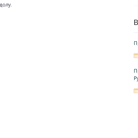
долу.
B
П
П
Р