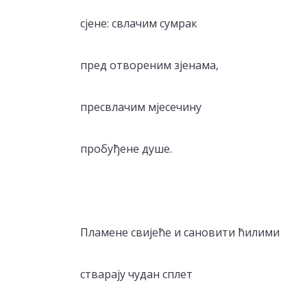
сјене: свлачим сумрак
пред отвореним зјенама,
пресвлачим мјесечину
пробуђене душе.
Пламене свијеће и сановити ћилими
стварају чудан сплет