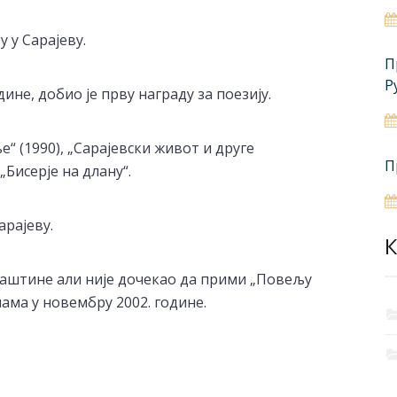
 у Сарајеву.
П
Р
ине, добио је прву награду за поезију.
е“ (1990), „Сарајевски живот и друге
П
„Бисерје на длану“.
арајеву.
К
 баштине али није дочекао да прими „Повељу
лама у новембру 2002. године.