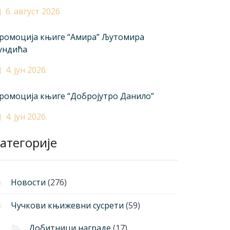
6. август 2026.
ромоција књиге “Амира” Љутомира
ундића
4. јун 2026.
ромоција књиге “Добројутро Данило”
4. јун 2026.
атегорије
Новости
(276)
Чучкови књижевни сусрети
(59)
Добитници награде
(17)