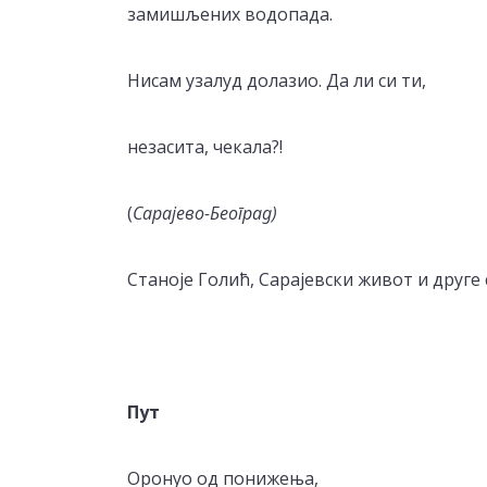
замишљених водопада.
Нисам узалуд долазио. Да ли си ти,
незасита, чекала?!
(
Сарајево-Београд)
Станоје Голић, Сарајевски живот и друге с
Пут
Оронуо од понижења,