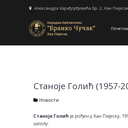
Александра Карађорђевића бр. 2, Хан Пијеса
Почетна
Станоје Голић (1957-2
Новости
Станоје Голић
је рођен у Хан Пијеску, 1
школу.