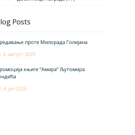
log Posts
редавање проте Милорада Голијана
6. август 2026.
ромоција књиге “Амира” Љутомира
ундића
4. јун 2026.