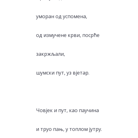
уморан од успомена,
од измучене крви, посрће
закржљали,
шумски пут, уз вјетар.
Човјек и пут, као паучина
и труо пањ, у топлом јутру.