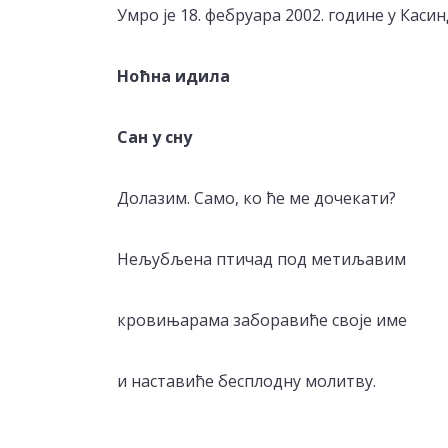
Умро је 18. фебруара 2002. године у Касин
Ноћна идила
Сан у сну
Долазим. Само, ко ће ме дочекати?
Нељубљена птичад под метиљавим
кровињарама заборавиће своје име
и наставиће бесплодну молитву.