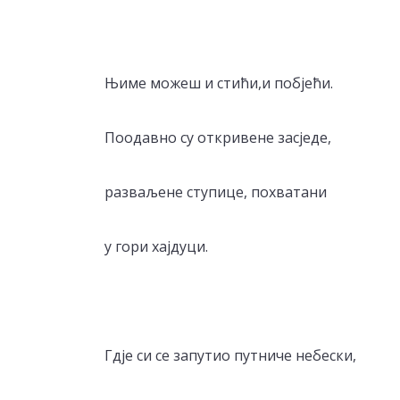
Њиме можеш и стићи,и побјећи.
Поодавно су откривене засједе,
разваљене ступице, похватани
у гори хајдуци.
Гдје си се запутио путниче небески,