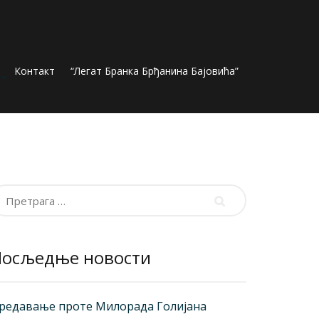
Контакт
“Легат Бранка Брђанина Бајовића”
ретрага
а:
Посљедње новости
редавање проте Милорада Голијана