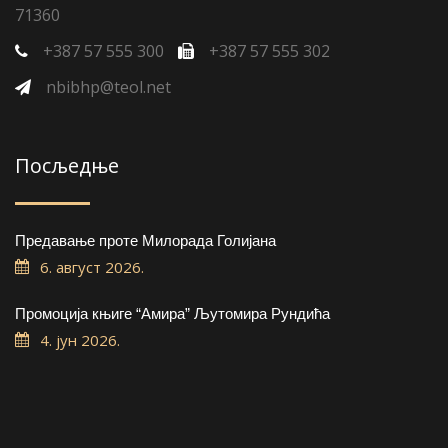
71360
+387 57 555 300
+387 57 555 302
nbibhp@teol.net
Посљедње
Предавање проте Милорада Голијана
6. август 2026.
Промоција књиге “Амира” Љутомира Рундића
4. јун 2026.