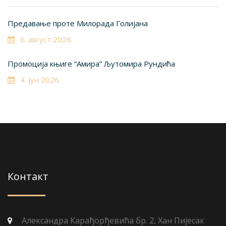
Предавање проте Милорада Голијана
6. август 2026.
Промоција књиге “Амира” Љутомира Рундића
4. јун 2026.
Контакт
Александра Карађорђевића бр. 2, Хан Пијесак