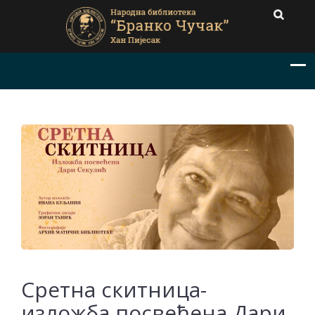
Сретна скитница-
изложба посвећена Дари