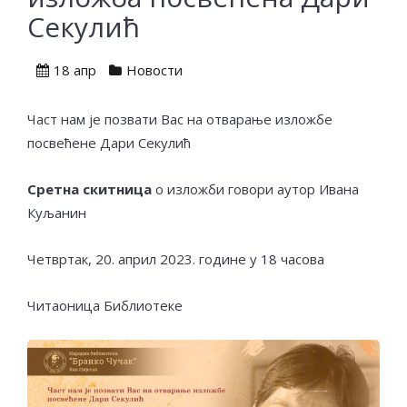
Секулић
18 апр
Новости
Част нам је позвати Вас на отварање изложбе
посвећене Дари Секулић
Сретна скитница
о изложби говори аутор Ивана
Куљанин
Четвртак, 20. април 2023. године у 18 часова
Читаоница Библиотеке