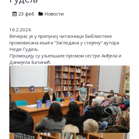
23 феб
Новости
16.2.2024.
Вечерас је у препуној читаоници Библиотеке
промовисана књига “Загледана у стијену” аутора
Неде Гудељ.
Промоцију су уљепшале пјесмом сестре Анђела и
Данијела Батинић.