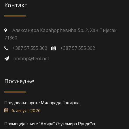
Контакт
Александра Карађорђевића бр. 2, Хан Пијесак
71360
+387 57 555 300
+387 57 555 302
nbibhp@teol.net
Посљедње
Предавање проте Милорада Голијана
6. август 2026.
Промоција књиге “Амира” Љутомира Рундића