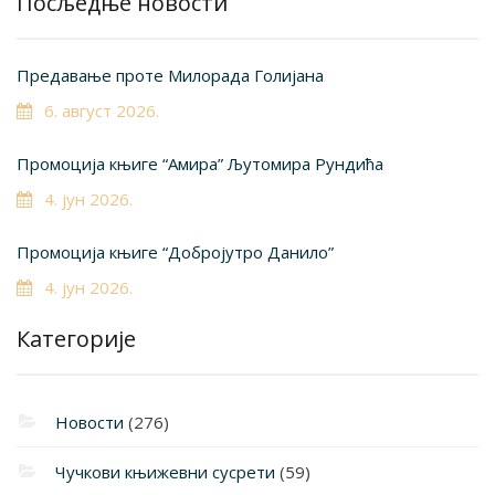
Посљедње новости
Предавање проте Милорада Голијана
6. август 2026.
Промоција књиге “Амира” Љутомира Рундића
4. јун 2026.
Промоција књиге “Добројутро Данило”
4. јун 2026.
Категорије
Новости
(276)
Чучкови књижевни сусрети
(59)