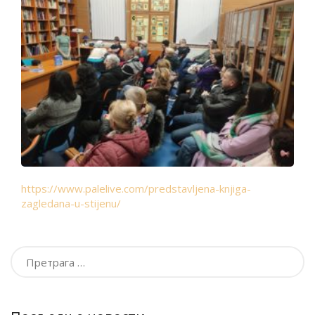
https://www.palelive.com/predstavljena-knjiga-
zagledana-u-stijenu/
Претрага
за: