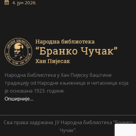
4. јун 2026.
Народна библиотека у Хан Пијеску баштини
традицију od Народне књижнице и читаонице која
је основана 1923. године.
Опширније...
Сва права задржана. ЈУ Народна библиотека "Бранко
Чучак".