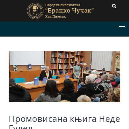
Промовисана књига Неде
Гудељ