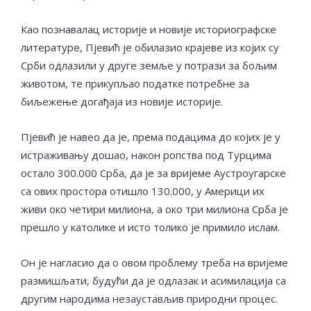
Као познавалац историје и новије историографске
литературе, Пјевић је обилазио крајеве из којих су
Срби одлазили у друге земље у потрази за бољим
животом, те прикупљао податке потребне за
биљежење догађаја из новије историје.
Пјевић је навео да је, према подацима до којих је у
истраживању дошао, након ропства под Турцима
остало 300.000 Срба, да је за вријеме Аустроугарске
са ових простора отишло 130.000, у Америци их
живи око четири милиона, а око три милиона Срба је
прешло у католике и исто толико је примило ислам.
Он је нагласио да о овом проблему треба на вријеме
размишљати, будући да је одлазак и асимилација са
другим народима незаустављив природни процес.