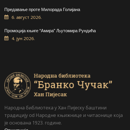
Предавање проте Милорада Голијана
6. август 2026.
Промоција књиге “Амира” Љутомира Рундића
4. јун 2026.
Народна библиотека у Хан Пијеску баштини
традицију od Народне књижнице и читаонице која
је основана 1923. године.