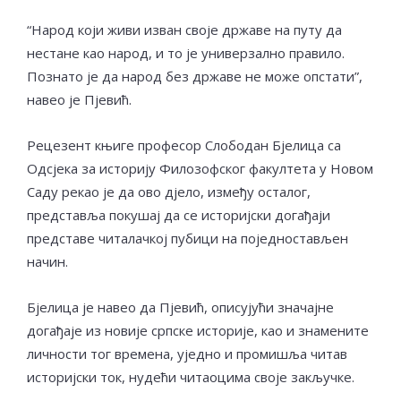
“Народ који живи изван своје државе на путу да
нестане као народ, и то је универзално правило.
Познато је да народ без државе не може опстати”,
навео је Пјевић.
Рецезент књиге професор Слободан Бјелица са
Одсјека за историју Филозофског факултета у Новом
Саду рекао је да ово дјело, између осталог,
представља покушај да се историјски догађаји
представе читалачкој пубици на поједностављен
начин.
Бјелица је навео да Пјевић, описујући значајне
догађаје из новије српске историје, као и знамените
личности тог времена, уједно и промишља читав
историјски ток, нудећи читаоцима своје закључке.