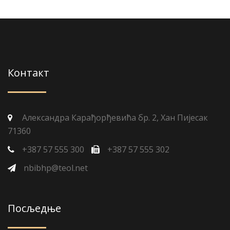
Контакт
Александра Карађорђевића бр. 2, Хан Пијесак
71360
+387 57 555 300
+387 57 555 302
nbibhp@teol.net
Посљедње