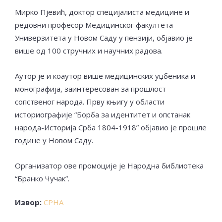
Мирко Пјевић, доктор специјалиста медицине и
редовни професор Медицинског факултета
Универзитета у Новом Саду у пензији, објавио је
више од 100 стручних и научних радова.
Аутор је и коаутор више медицинских уџбеника и
монографија, заинтересован за прошлост
сопственог народа. Прву књигу у области
историографије “Борба за идентитет и опстанак
народа-Историја Срба 1804-1918” објавио је прошле
године у Новом Саду.
Организатор ове промоције је Народна библиотека
“Бранко Чучак”.
Извор:
СРНА