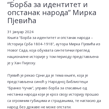
“Борба за идентитет и
опстанак народа” Мирка
Пјевића
31 Јануар 2024
Књига “Борба за идентитет и опстанак народа –
Историја Срба 1804-1918”, аутора Мирка Пјевића из
Новог Сада, која обухвата синтетички преглед
националне историје у том периоду представљена
је у Хан Пијеску.
Пјевић је рекао Срни да је тема књиге, која је
представљена синоћ у Народној библиотеци
“Бранко Чучак”, управо борба за спасавње од
нестанка народа који је кроз своју историју прошао
са огромним губицима и страдањима, те нагласио да
народ без државе не може опстати.