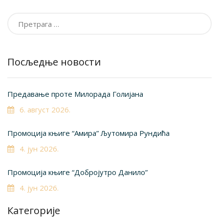
Претрага
за:
Посљедње новости
Предавање проте Милорада Голијана
6. август 2026.
Промоција књиге “Амира” Љутомира Рундића
4. јун 2026.
Промоција књиге “Добројутро Данило”
4. јун 2026.
Категорије