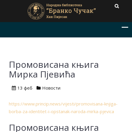
Промовисана књига
Мирка Пјевића
13 феб
Новости
https://www.princip.news/vijesti/promovisana-knjiga-
borba-za-identitet-i-opstanak-naroda-mirka-pjevica
Промовисана књига