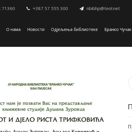
к 71360
+387 57 555 300
nbibhp@teol.net
О нама
Новости
Одјељења библиотеке
Бранко Чучак
П
з
П