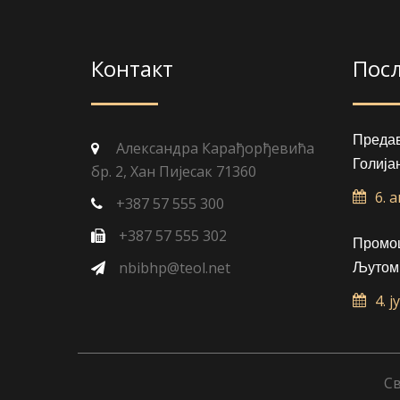
Контакт
Пос
Преда
Александра Карађорђевића
Голија
бр. 2, Хан Пијесак 71360
6. 
+387 57 555 300
+387 57 555 302
Промоц
nbibhp@teol.net
Љутом
4. ј
Св