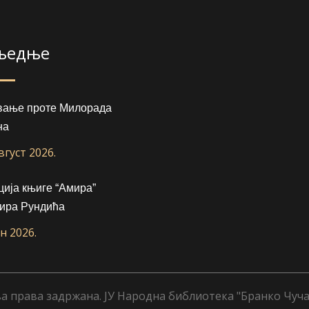
љедње
вање проте Милорада
на
август 2026.
ија књиге “Амира”
ира Рундића
ун 2026.
а права задржана. ЈУ Народна библиотека "Бранко Чуча