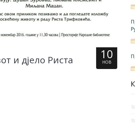
П
Р
10
П
т и дјело Риста
НОВ
К