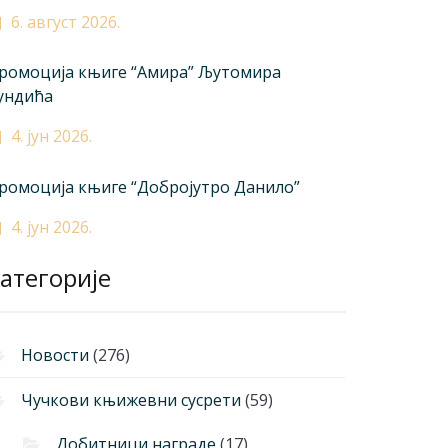
6. август 2026.
ромоција књиге “Амира” Љутомира
ундића
4. јун 2026.
ромоција књиге “Добројутро Данило”
4. јун 2026.
атегорије
Новости
(276)
Чучкови књижевни сусрети
(59)
Добитници награде
(17)