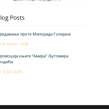
log Posts
редавање проте Милорада Голијана
6. август 2026.
ромоција књиге “Амира” Љутомира
ундића
4. јун 2026.