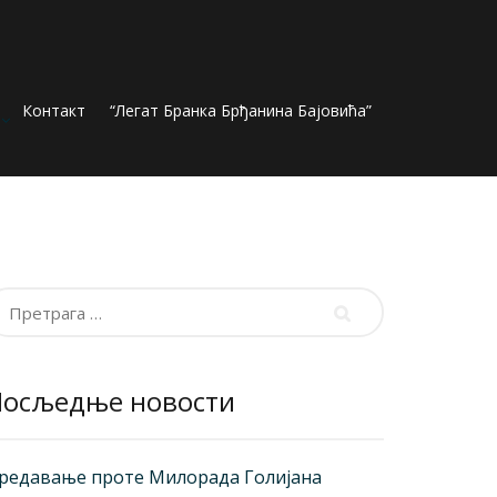
Контакт
“Легат Бранка Брђанина Бајовића”
ретрага
а:
Посљедње новости
редавање проте Милорада Голијана