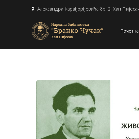
Александра Карађорђевића бр. 2, Хан Пијеса
Почетна