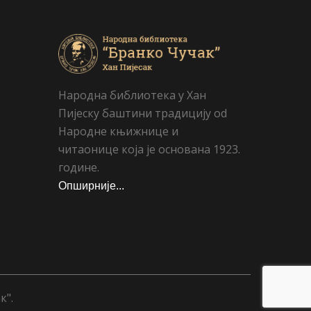
Народна библиотека у Хан
Пијеску баштини традицију od
Народне књижнице и
читаонице која је основана 1923.
године.
Опширније...
к".