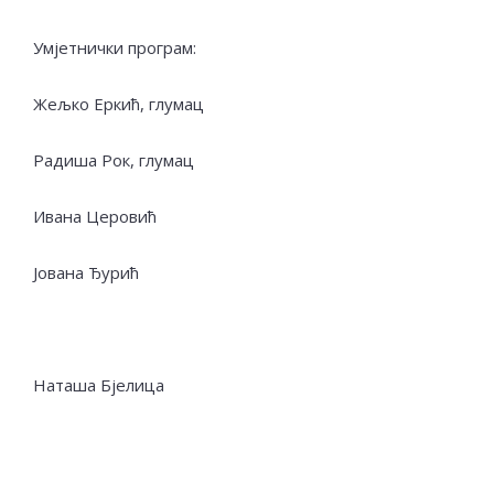
Умјетнички програм:
Жељко Еркић, глумац
Радиша Рок, глумац
Ивана Церовић
Јована Ђурић
Наташа Бјелица