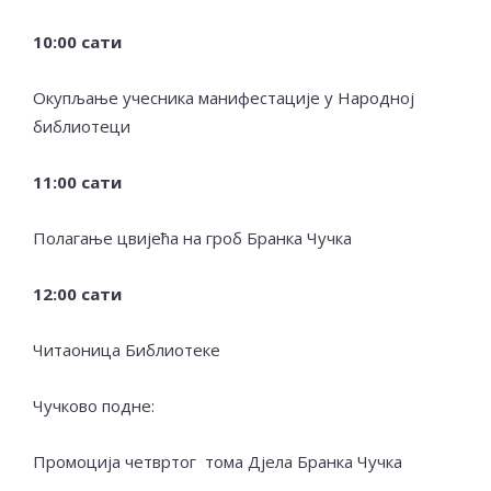
10
:00 сати
Окупљање учесника манифестације у Народној
библиотеци
11
:00 сати
Полагање цвијећа на гроб Бранка Чучка
12
:00 сати
Читаоница Библиотеке
Чучково подне:
Промоција четвртог тома Дјела Бранка Чучка