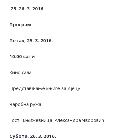
25
–
26.
3. 201
6
.
Програм
Петак,
25.
3.
2016.
10:00
сати
Кино сала
Представљање књиге за дјецу
Чаробна ружа
Гост– књижевница Александра Чворовић
Субота,
26.
3.
2016.