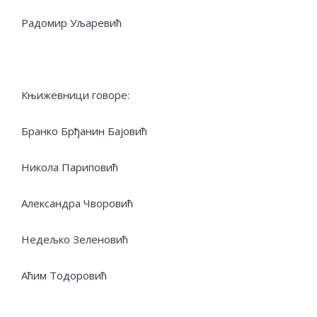
Радомир Уљаревић
Књижевници говоре:
Бранко Брђанин Бајовић
Никола Париповић
Александра Чворовић
Недељко Зеленовић
Аћим Тодоровић