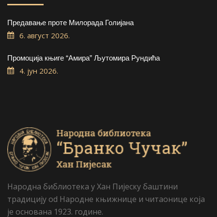
Предавање проте Милорада Голијана
6. август 2026.
Промоција књиге “Амира” Љутомира Рундића
4. јун 2026.
Народна библиотека у Хан Пијеску баштини
традицију od Народне књижнице и читаонице која
је основана 1923. године.