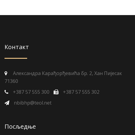
Контакт
Александра Карађорђевића бр. 2, Хан Пијесак
71360
+387 57 555 300
+387 57 555 302
nbibhp@teol.net
Посљедње