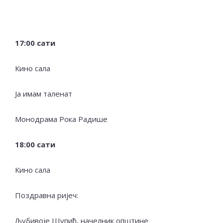
17
:00 сати
Кино сала
Ја имам таленат
Монодрама Рока Радише
18
:00 сати
Кино сала
Поздравна ријеч:
Љубивоје Шупић, начелник општине