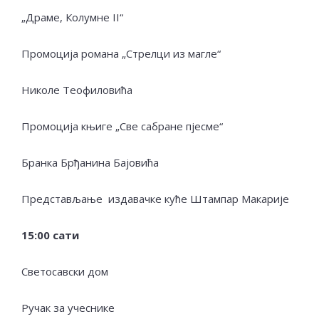
„Драме, Колумне II“
Промоција романа „Стрелци из магле“
Николе Теофиловића
Промоција књиге „Све сабране пјесме“
Бранка Брђанина Бајовића
Представљање издавачке куће Штампар Макарије
15
:00 сати
Светосавски дом
Ручак за учеснике