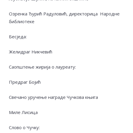
Озренка Ђурић Радуловић, директорица Народне
библиотеке
Бесједа:
Желидраг Никчевић
Саопштење жирија о лауреату:
Предраг Бојић
Свечано уручење награде Чучкова књига
Миле Лисица
Слово о Чучку: