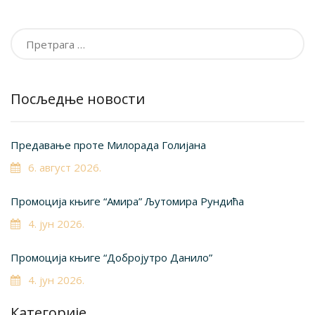
Претрага
за:
Посљедње новости
Предавање проте Милорада Голијана
6. август 2026.
Промоција књиге “Амира” Љутомира Рундића
4. јун 2026.
Промоција књиге “Добројутро Данило”
4. јун 2026.
Категорије