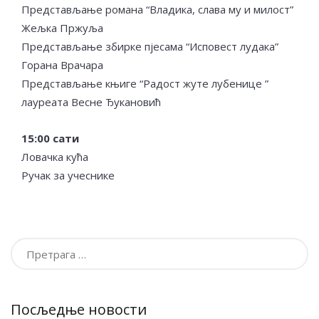
Представљање романа “Владика, слава му и милост”
Жељка Пржуља
Представљање збирке пјесама “Исповест лудака”
Горана Врачара
Представљање књиге “Радост жуте лубенице ”
лауреата Весне Ђукановић
15:00 сати
Ловачка кућа
Ручак за учеснике
Претрага
за:
Посљедње новости