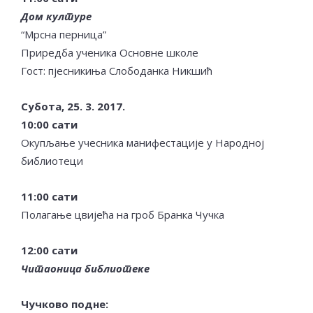
Дом културе
“Мрсна перница”
Приредба ученика Основне школе
Гост: пјесникиња Слободанка Никшић
Субота, 25. 3. 2017.
10:00 сати
Окупљање учесника манифестације у Народној
библиотеци
11:00 сати
Полагање цвијећа на гроб Бранка Чучка
12:00 сати
Читаоница библиотеке
Чучково подне: