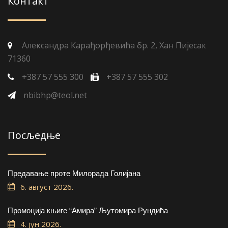
Контакт
Александра Карађорђевића бр. 2, Хан Пијесак
71360
+387 57 555 300
+387 57 555 302
nbibhp@teol.net
Посљедње
Предавање проте Милорада Голијана
6. август 2026.
Промоција књиге “Амира” Љутомира Рундића
4. јун 2026.