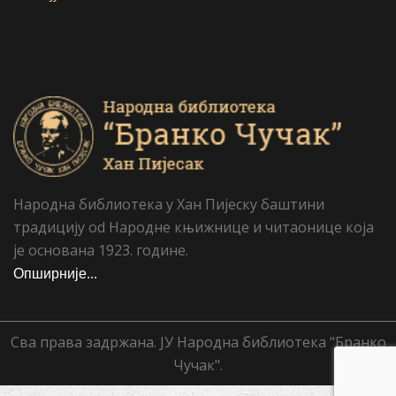
Народна библиотека у Хан Пијеску баштини
традицију od Народне књижнице и читаонице која
је основана 1923. године.
Опширније...
Сва права задржана. ЈУ Народна библиотека "Бранко
Чучак".