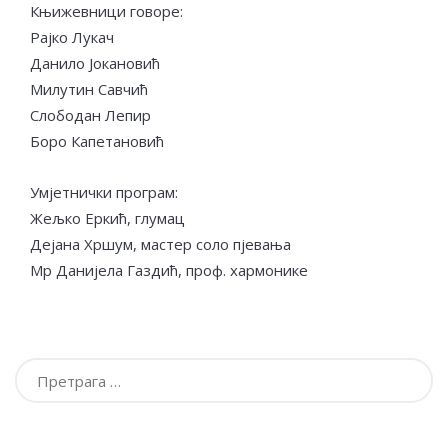
Књижевници говоре:
Рајко Лукач
Данило Јокановић
Милутин Савчић
Слободан Лепир
Боро Капетановић
Умјетнички програм:
Жељко Еркић, глумац
Дејана Хршум, мастер соло пјевања
Мр Данијела Газдић, проф. хармонике
Претрага
за: