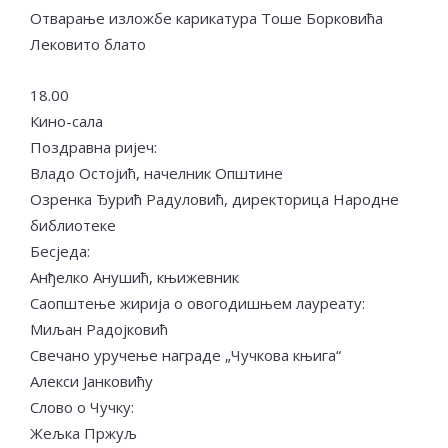
Отварање изложбе карикатура Тоше Борковића
Лековито блато
18.00
Кино-сала
Поздравна ријеч:
Владо Остојић, начелник Општине
Озренка Ђурић Радуловић, директорица Народне
библиотеке
Бесједа:
Анђелко Анушић, књижевник
Саопштење жирија о овогодишњем лауреату:
Миљан Радојковић
Свечано уручење награде „Чучкова књига“
Алекси Јанковићу
Слово о Чучку:
Жељка Пржуљ