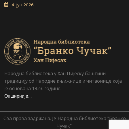
4. јун 2026.
Народна библиотека у Хан Пијеску баштини
традицију od Народне књижнице и читаонице која
је основана 1923. године.
Опширније...
Сва права задржана. ЈУ Народна библиотека "Бранко
Чучак".