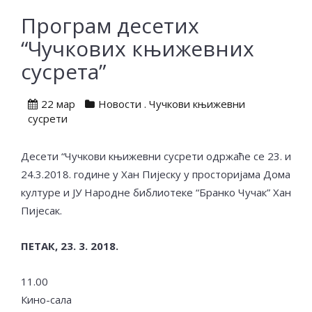
Програм десетих
“Чучкових књижевних
сусрета”
22 мар
Новости
.
Чучкови књижевни
сусрети
Десети “Чучкови књижевни сусрети одржаће се 23. и
24.3.2018. године у Хан Пијеску у просторијама Дома
културе и ЈУ Народне библиотеке “Бранко Чучак” Хан
Пијесак.
ПЕТАК, 23. 3. 2018.
11.00
Кино-сала