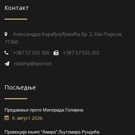
Контакт
Александра Карађорђевића бр. 2, Хан Пијесак
71360
+387 57 555 300
+387 57 555 302
nbibhp@teol.net
Посљедње
Предавање проте Милорада Голијана
6. август 2026.
Промоција књиге “Амира” Љутомира Рундића