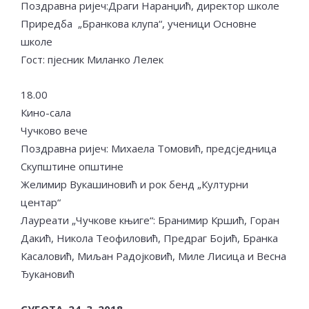
Поздравна ријеч:Драги Наранџић, директор школе
Приредба „Бранкова клупа“, ученици Основне
школе
Гост: пјесник Миланко Лелек
18.00
Кино-сала
Чучково вече
Поздравна ријеч: Михаела Томовић, предсједница
Скупштине општине
Желимир Вукашиновић и рок бенд „Културни
центар“
Лауреати „Чучкове књиге“: Бранимир Кршић, Горан
Дакић, Никола Теофиловић, Предраг Бојић, Бранка
Касаловић, Миљан Радојковић, Миле Лисица и Весна
Ђукановић