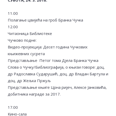
СУБОТА, 24. 3. 2018.
11.00
Полагање цвијећа на гроб Бранка Чучка
12.00
Читаоница Библиотеке
Чучково подне:
Видео-пројекција: Десет година Чучкових
књижевних сусрета
Представљање Петог тома Дјела Бранка Чучка
Слова о Чучку/Библиографија, о књизи говоре: доц.
др Радославка Сударушић, доц. др Владан Бартула и
доц. др Жељка Пржуљ
Представљање књиге Црна ријеч, Алексе Јанковића,
добитника награде за 2017.
17.00
Кино-сала