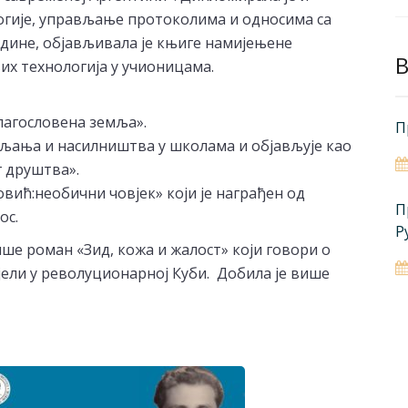
гије, управљање протоколима и односима са
године, објављивала је књиге намијењене
B
их технологија у учионицама.
Благословена земља».
П
љања и насилништва у школама и објављује као
 друштва».
вић:необични човјек» који је награђен од
П
ос.
Р
ше роман «Зид, кожа и жалост» који говори о
ели у револуционарној Куби. Добила је више