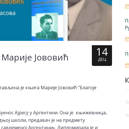
П
Р
14
П
Марије Јововић
ДЕЦ
К
дстављена је књига Марије Јововић “Благоје
Буенос Ајресу у Аргентини. Она је књижевница,
дњој школи, предавач је на предмету
савременој Аргентини». Дипломирала је и