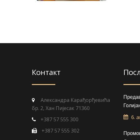
Контакт
Пос
Преда
Александра Карађорђевића
Голија
бр. 2, Хан Пијесак 71360
6. 
+387 57 555 300
+387 57 555 302
Промоц