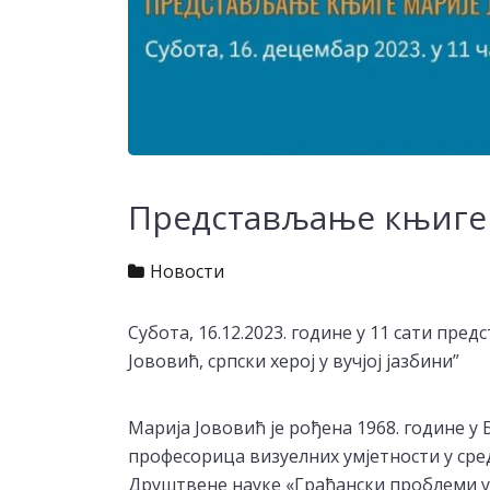
Представљање књиге 
Новости
Субота, 16.12.2023. године у 11 сати пре
Јововић, српски херој у вучјој јазбини”
Марија Јововић је рођена 1968. године у 
професорица визуелних умјетности у сре
Друштвене науке «Грађански проблеми у 