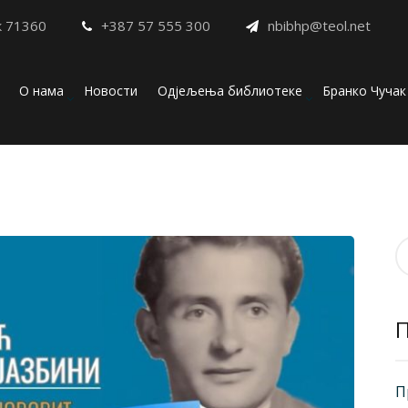
к 71360
+387 57 555 300
nbibhp@teol.net
О нама
Новости
Одјељења библиотеке
Бранко Чучак
П
з
П