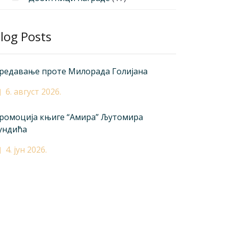
log Posts
редавање проте Милорада Голијана
6. август 2026.
ромоција књиге “Амира” Љутомира
ундића
4. јун 2026.