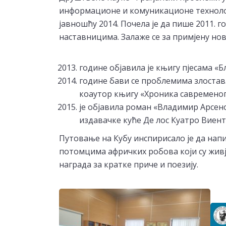
информационе и комуникационе техноло
јавношћу 2014. Почела је да пише 2011. 
наставницима. Залаже се за примјену нов
године објавила је књигу пјесама «
године бави се проблемима злостав
коаутор књигу «Хроника савременог
је објавила роман «Владимир Арсено
издавачке куће Де лос Куатро Виент
Путовање на Кубу инспирисало је да напи
потомцима афричких робова који су живј
награда за кратке приче и поезију.