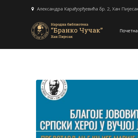
Александра Карађорђевића бр. 2, Хан Пијеса
Почетна