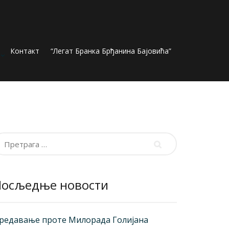
Контакт
“Легат Бранка Брђанина Бајовића”
ретрага
а:
Посљедње новости
редавање проте Милорада Голијана