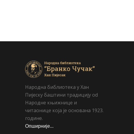
Народна библиотека у Хан
Пијеску баштини традицију od
Народне књижнице и
читаонице која је основана 1923.
године.
Опширније...