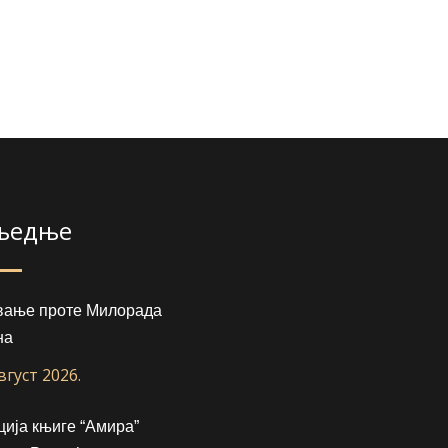
љедње
вање проте Милорада
на
август 2026.
ија књиге “Амира”