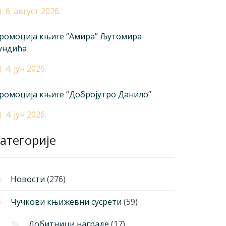
6. август 2026.
ромоција књиге “Амира” Љутомира
ундића
4. јун 2026.
ромоција књиге “Добројутро Данило”
4. јун 2026.
атегорије
Новости
(276)
Чучкови књижевни сусрети
(59)
Добитници награде
(17)