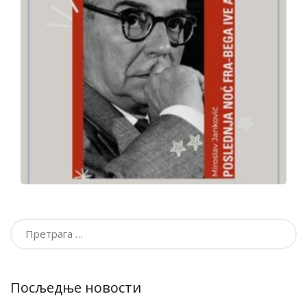
Претрага
за:
Посљедње новости