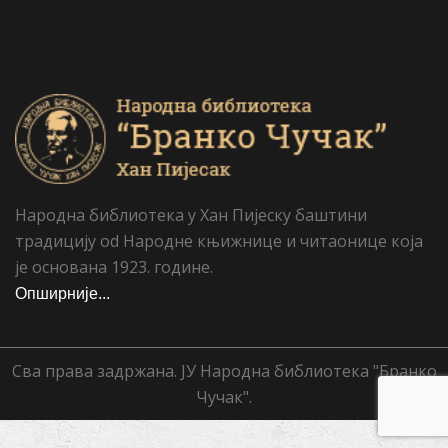
Народна библиотека у Хан Пијеску баштини
традицију od Народне књижнице и читаонице која
је основана 1923. године.
Опширније...
Сва права задржана. ЈУ Народна библиотека "Бранко
Чучак".