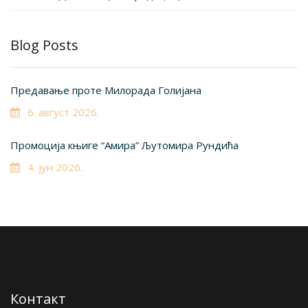
Blog Posts
Предавање проте Милорада Голијана
6. август 2026.
Промоција књиге “Амира” Љутомира Рундића
4. јун 2026.
Контакт