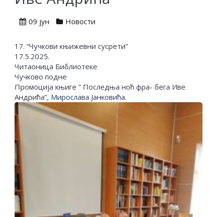
09 јун
Новости
17. “Чучкови књижевни сусрети”
17.5.2025.
Читаоница Библиотеке
Чучково подне
Промоција књиге ” Последња ноћ фра- бега Иве
Андрића”, Мирослава Јанковића.