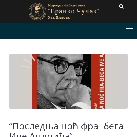
“Последња ноћ фра- бега
Иве Андрића”