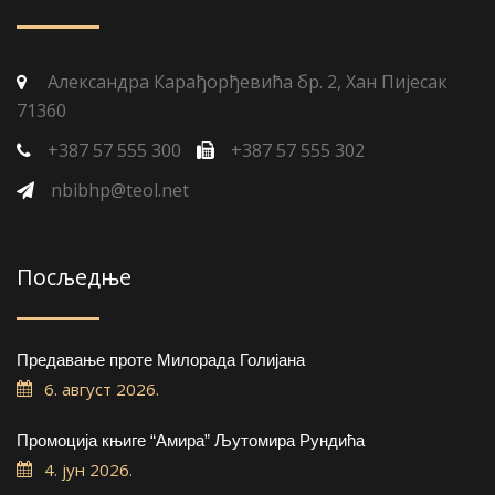
Александра Карађорђевића бр. 2, Хан Пијесак
71360
+387 57 555 300
+387 57 555 302
nbibhp@teol.net
Посљедње
Предавање проте Милорада Голијана
6. август 2026.
Промоција књиге “Амира” Љутомира Рундића
4. јун 2026.