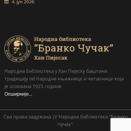
4. јун 2026.
Народна библиотека у Хан Пијеску баштини
традицију od Народне књижнице и читаонице која
је основана 1923. године.
Опширније...
Сва права задржана. ЈУ Народна библиотека "Бранко
Чучак".