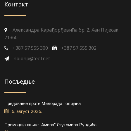
Контакт
Александра Карађорђевића бр. 2, Хан Пијесак
71360
+387 57 555 300
+387 57 555 302
nbibhp@teol.net
Посљедње
Предавање проте Милорада Голијана
6. август 2026.
Промоција књиге “Амира” Љутомира Рундића