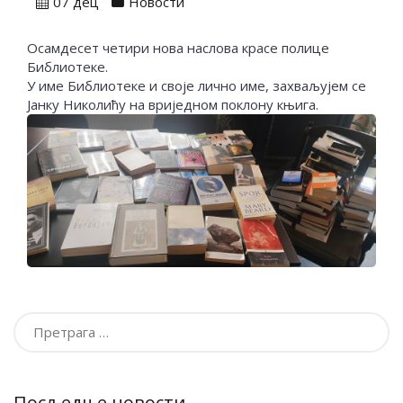
07 дец
Новости
Осамдесет четири нова наслова красе полице
Библиотеке.
У име Библиотеке и своје лично име, захваљујем се
Јанку Николићу на вриједном поклону књига.
Претрага
за:
Посљедње новости