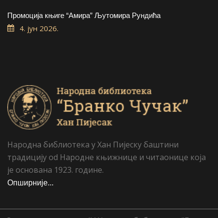
Промоција књиге “Амира” Љутомира Рундића
4. јун 2026.
Народна библиотека у Хан Пијеску баштини
традицију od Народне књижнице и читаонице која
је основана 1923. године.
Опширније...