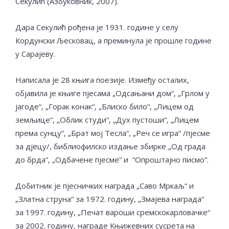
Секулић (Азбуковник, 2007).
Дара Секулић рођена је 1931. године у селу
Кордунски Љесковац, а преминула је прошле године
у Сарајеву.
Написала је 28 књига поезије. Између осталих,
објавила је књиге пјесама „Одсањани дом“, „Грлом у
јагоде“, „Горак конак“, „Блиско било“, „Лицем од
земљице“, „Облик студи“, „Дух пустоши“, „Лицем
према сунцу“, „Брат мој Тесла“, „Реч се игра“ /пјесме
за дјецу/, библиофилско издање збирке „Од града
до брда“, „Одбачене пјесме“ и “Опроштајно писмо”.
Добитник је пјесничких награда „Саво Мркаљ“ и
„Златна струна“ за 1972. годину, „Змајева награда“
за 1997. годину, „Печат вароши сремскокарловачке“
за 2002. годину, награде Књижевних сусрета на