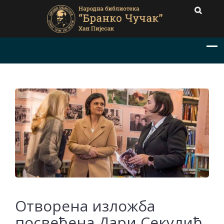
Отворена изложба
посвећена Дари Секулић