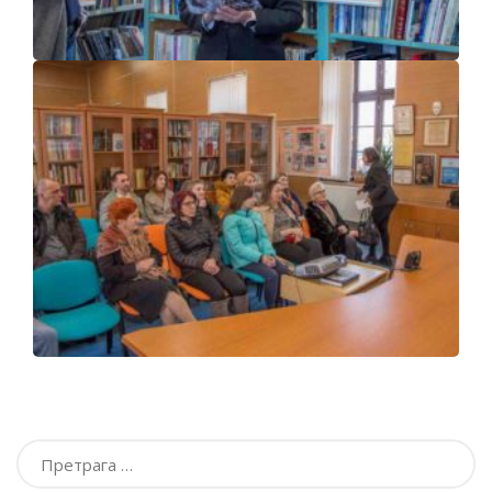
Претрага
за: