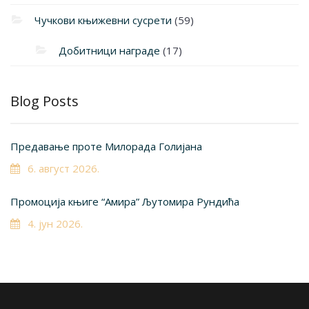
Чучкови књижевни сусрети
(59)
Добитници награде
(17)
Blog Posts
Предавање проте Милорада Голијана
6. август 2026.
Промоција књиге “Амира” Љутомира Рундића
4. јун 2026.