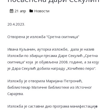
21 апр
Новости
20.4.2023.
Отворена је изложба “Сретна скитница”
Ивана Куљанин, ауторка изложбе, дала је назив
Изложби по збирци пјесама Даре Секулић „Сретна
скитница“ која је објављена 2008. године, a за коју
је Дара Секулић добила награду „Кочићево перо“.
Изложбу је отворила Маријана Петронић,
библиотекар Матичне библиотеке из Источног
Сарајева.
Изложба је саставни дио програма манифестациј
е