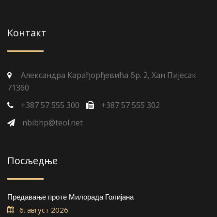
Контакт
Александра Карађорђевића бр. 2, Хан Пијесак
71360
+387 57 555 300
+387 57 555 302
nbibhp@teol.net
Посљедње
Предавање проте Милорада Голијана
6. август 2026.