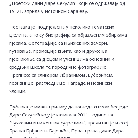
„
Поетски дани Даре Секулић“ који се одржавају од
19-21. априла у Источном Сарајеву.
Поставка је подијељена у неколико тематских
цјелина, а то су биографија са објављеним збиркама
пјесама, фотографије са књижевних вечери,
путовања, промоција књига, као и дружења
пјесникиње са дјецом и ученицима основних и
средњих школа те породичне фотографије.
Преписка са сликаром Ибрахимом Љубовићем,
позивнице, разгледнице, награде и новински
чланци.
Публика је имала прилику да погледа снимак бесједе
Даре Секулић коју је казивала 2011. године на
“Чучковим књижевним сусретима”, прочитан је и есеј
Бранка Брђанина Бајовића, Прва, права дама: Дара