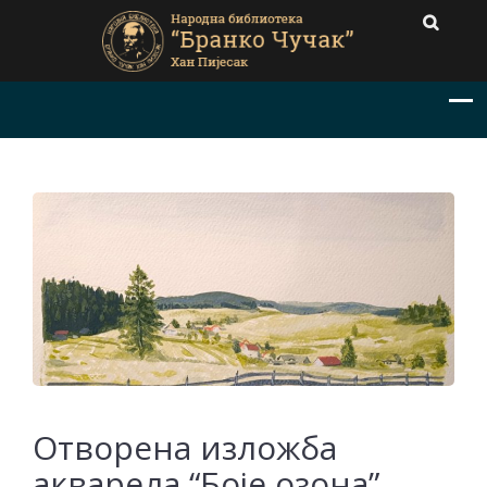
Отворена изложба
акварела “Боје озона”