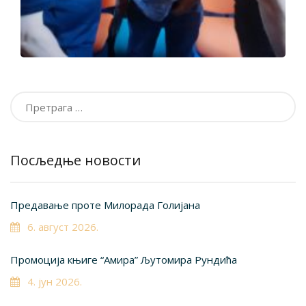
Претрага
за:
Посљедње новости
Предавање проте Милорада Голијана
6. август 2026.
Промоција књиге “Амира” Љутомира Рундића
4. јун 2026.