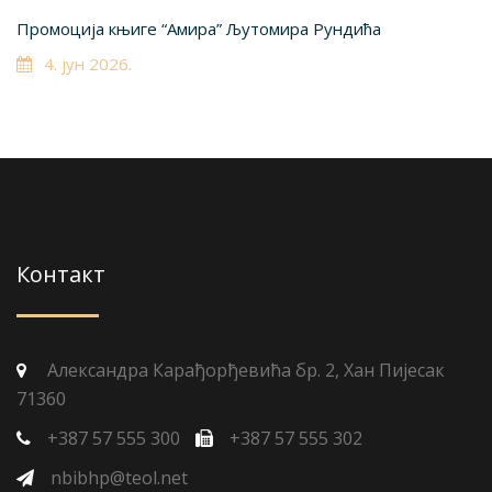
Промоција књиге “Амира” Љутомира Рундића
4. јун 2026.
Контакт
Александра Карађорђевића бр. 2, Хан Пијесак
71360
+387 57 555 300
+387 57 555 302
nbibhp@teol.net