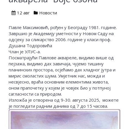
12 авг
Новости
Павле Максимовић, рођен у Београду 1981. године.
Завршио је Академију уметности у Новом Саду на
одсјеку за сликарство 2006. године у класи проф.
Душана Тодоровића
Члан је УЛУС-а.
Посматрајући Павлове аквареле, видимо више од
пејзажа, видимо дах завичаја, чујемо тишину
планинских простора, осјећамо дах хладног јутра и
мирис смоластих шума. Умјетник нас, можда и
несвјесно, враћа основним елементима живота,
оном прапочетку у којем је човјек био у потпуној
сагласности са природом.
Изложба је отворена од 9-30. августа 2025, можете
је погледати радним данима од 7 до 15 часова.