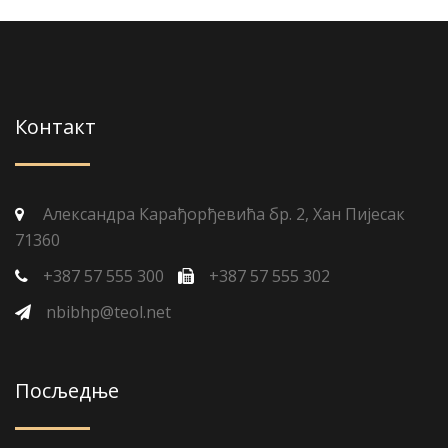
Контакт
Александра Карађорђевића бр. 2, Хан Пијесак
71360
+387 57 555 300
+387 57 555 302
nbibhp@teol.net
Посљедње