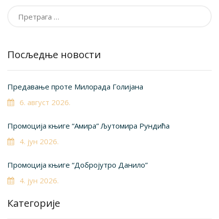
Претрага
за:
Посљедње новости
Предавање проте Милорада Голијана
6. август 2026.
Промоција књиге “Амира” Љутомира Рундића
4. јун 2026.
Промоција књиге “Добројутро Данило”
4. јун 2026.
Категорије