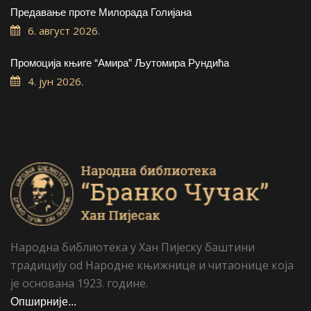
Предавање проте Милорада Голијана
6. август 2026.
Промоција књиге “Амира” Љутомира Рундића
4. јун 2026.
Народна библиотека у Хан Пијеску баштини
традицију od Народне књижнице и читаонице која
је основана 1923. године.
Опширније...