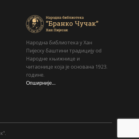
Народна библиотека у Хан
Пијеску баштини традицију od
Народне књижнице и
читаонице која је основана 1923.
године.
Опширније...
к".