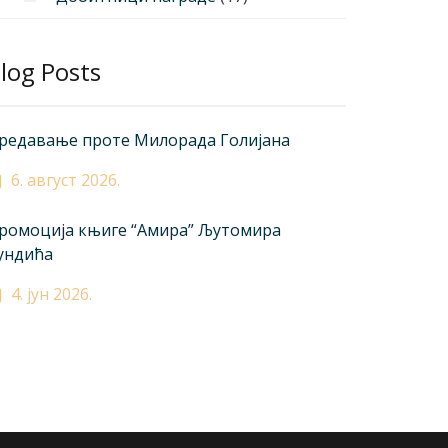
log Posts
редавање проте Милорада Голијана
6. август 2026.
ромоција књиге “Амира” Љутомира
ундића
4. јун 2026.