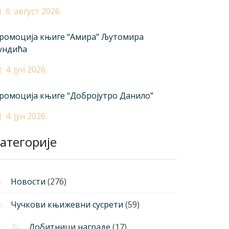
6. август 2026.
ромоција књиге “Амира” Љутомира
ундића
4. јун 2026.
ромоција књиге “Добројутро Данило”
4. јун 2026.
атегорије
Новости
(276)
Чучкови књижевни сусрети
(59)
Добитници награде
(17)