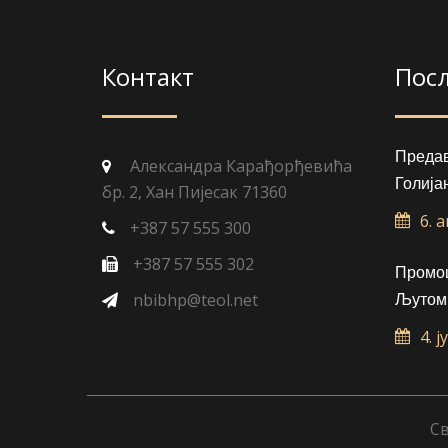
Контакт
Пос
Преда
Александра Карађорђевића
Голија
бр. 2, Хан Пијесак 71360
6. 
+387 57 555 300
+387 57 555 302
Промоц
nbibhp@teol.net
Љутом
4. ј
Св