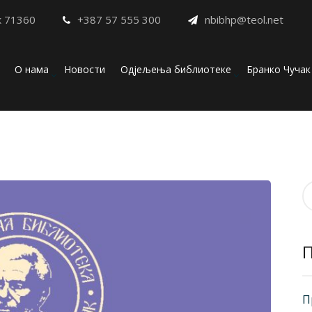
к 71360
+387 57 555 300
nbibhp@teol.net
О нама
Новости
Одјељења библиотеке
Бранко Чучак
П
з
П