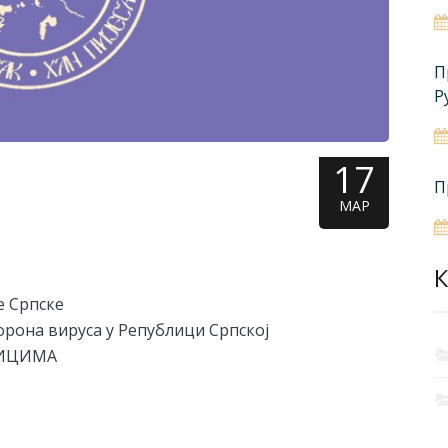
П
Р
17
П
МАР
К
е Српске
орона вируса у Републици Српској
НИЦИМА