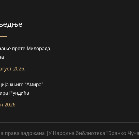
љедње
вање проте Милорада
на
август 2026.
ија књиге “Амира”
ира Рундића
ун 2026.
а права задржана. ЈУ Народна библиотека "Бранко Чуча