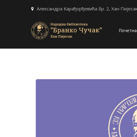
Александра Карађорђевића бр. 2, Хан Пијеса
Почетна