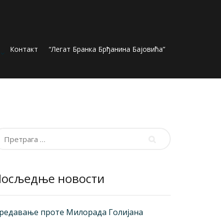
Контакт
“Легат Бранка Брђанина Бајовића”
ретрага
а:
Посљедње новости
редавање проте Милорада Голијана