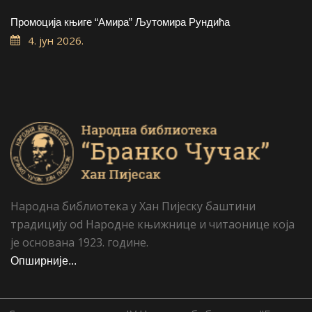
Промоција књиге “Амира” Љутомира Рундића
4. јун 2026.
Народна библиотека у Хан Пијеску баштини
традицију od Народне књижнице и читаонице која
је основана 1923. године.
Опширније...