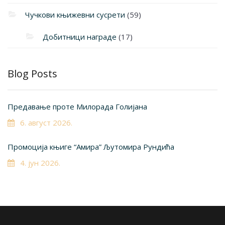
Чучкови књижевни сусрети
(59)
Добитници награде
(17)
Blog Posts
Предавање проте Милорада Голијана
6. август 2026.
Промоција књиге “Амира” Љутомира Рундића
4. јун 2026.