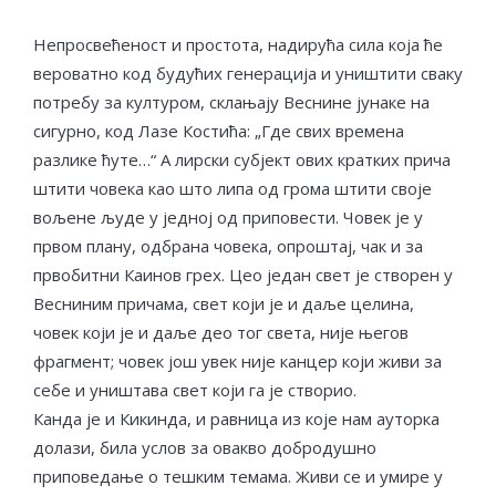
Непросвећеност и простота, надирућа сила која ће
вероватно код будућих генерација и уништити сваку
потребу за културом, склањају Веснине јунаке на
сигурно, код Лазе Костића: „Где свих времена
разлике ћуте…“ А лирски субјект ових кратких прича
штити човека као што липа од грома штити своје
вољене људе у једној од приповести. Човек је у
првом плану, одбрана човека, опроштај, чак и за
првобитни Каинов грех. Цео један свет је створен у
Весниним причама, свет који је и даље целина,
човек који је и даље део тог света, није његов
фрагмент; човек још увек није канцер који живи за
себе и уништава свет који га је створио.
Канда је и Кикинда, и равница из које нам ауторка
долази, била услов за овакво добродушно
приповедање о тешким темама. Живи се и умире у