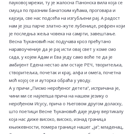
пауковој мрежи, ту је жалосна Панонска вила која се
смуца по празним банатским кућама, проговара и
кајсија, све нас подсећа на изгубљени рај. А радост
нам је још парче златно-жуте лубенице, рефрен који
је последња жеља човека на самрти, завештање.
Весна Ђукановић нас подучава кроз прећутано
наравоученије да је рај исти овај свет у коме смо
сада, у којем Адам и Ева једу само воће те да је
амбијент Едена нестао али остаје РЕЧ, творитељка,
створитељка, почетак и крај, алфа и омега, почетна
моћ којој се и ауторка обраћа у уводу.
А у причи „Писмо нерођеног детета“, испричана је,
чини ми се најлепша прича на нашем језику о
нерођеном Исусу, прича о Његовом другом доласку,
што поетици Весне Ђукановић даје једну вертикалу
која нас диже високо, високо, изнад граница
књижевности, помера границе нашег „ја“; младенац,