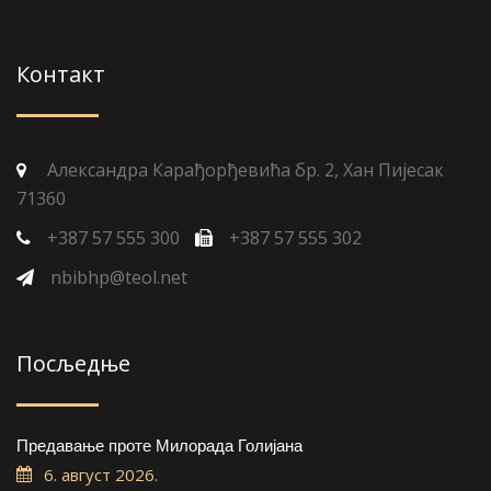
Контакт
Александра Карађорђевића бр. 2, Хан Пијесак
71360
+387 57 555 300
+387 57 555 302
nbibhp@teol.net
Посљедње
Предавање проте Милорада Голијана
6. август 2026.