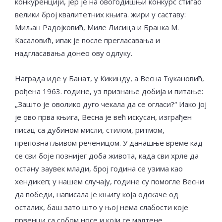
конкуренцији, јер је на овогодишњи конкурс стигао
велики број квалитетних књига. жири у саставу:
Миљан Радојковић, Миле Лисица и Бранка М.
Касаловић, ипак је после прегласавања и
надгласавања донео ову одлуку.
Награда иде у Банат, у Кикинду, а Весна Ђукановић,
рођена 1963. године, уз признање добија и питање:
„Зашто је оволико дуго чекала да се огласи?“ Иако јој
је ово прва књига, Весна је већ искусан, изграђен
писац са дубином мисли, стилом, ритмом,
препознатљивом реченицом. У данашње време кад
се сви боје познијег доба живота, када сви хрле да
остану заувек млади, број година се узима као
хендикеп; у нашем случају, године су помогле Весни
да победи, написала је књигу која одскаче од
осталих, баш зато што у њој нема слабости које
првенци са собом носе и који се малтене,