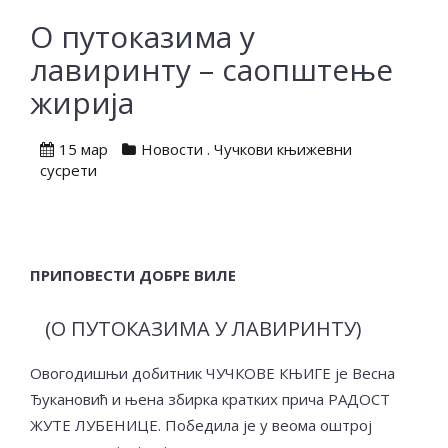
О путоказима у
лавиринту – саопштење
жирија
15 мар
Новости
.
Чучкови књижевни
сусрети
ПРИПОВЕСТИ ДОБРЕ ВИЛЕ
(О ПУТОКАЗИМА У ЛАВИРИНТУ)
Овогодишњи добитник ЧУЧКОВЕ КЊИГЕ је Весна
Ђукановић и њена збирка кратких прича РАДОСТ
ЖУТЕ ЛУБЕНИЦЕ. Победила је у веома оштрој