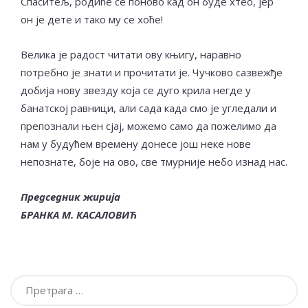
Спаситељ, родиће се поново кад он буде хтео, јер
он је дете и тако му се хоће!
Велика је радост читати ову књигу, наравно
потребно је знати и прочитати је. Чучково сазвежђе
добија нову звезду која се дуго крила негде у
банатској равници, али сада када смо је угледали и
препознали њен сјај, можемо само да пожелимо да
нам у будућем времену донесе још неке нове
непознате, боје на ово, све тмурније небо изнад нас.
Председник жирија
БРАНКА М. КАСАЛОВИЋ
Претрага
за: