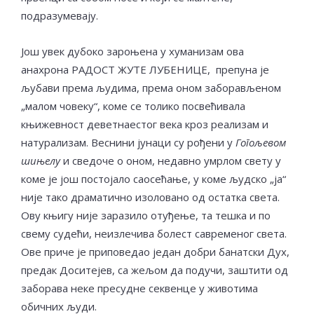
подразумевају.
Још увек дубоко зароњена у хуманизам ова
анахрона РАДОСТ ЖУТЕ ЛУБЕНИЦЕ, препуна је
љубави према људима, према оном заборављеном
„малом човеку“, коме се толико посвећивала
књижевност деветнаестог века кроз реализам и
натурализам. Веснини јунаци су рођени у
Гогољевом
шињелу
и сведоче о оном, недавно умрлом свету у
коме је још постојало саосећање, у коме људско „ја“
није тако драматично изоловано од остатка света.
Ову књигу није заразило отуђење, та тешка и по
свему судећи, неизлечива болест савременог света.
Ове приче је приповедао један добри банатски Дух,
предак Доситејев, са жељом да подучи, заштити од
заборава неке пресудне секвенце у животима
обичних људи.