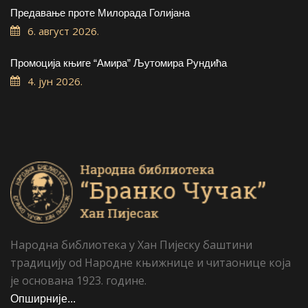
Предавање проте Милорада Голијана
6. август 2026.
Промоција књиге “Амира” Љутомира Рундића
4. јун 2026.
Народна библиотека у Хан Пијеску баштини
традицију od Народне књижнице и читаонице која
је основана 1923. године.
Опширније...