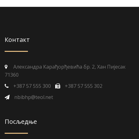
Контакт
Александра Карађорђевића бр. 2, Хан Пијесак
71360
+387 57 555 300
+387 57 555 302
nbibhp@teol.net
Посљедње