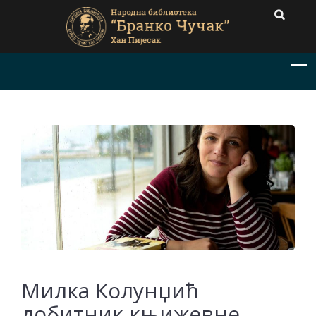
Милка Колунџић
добитник књижевне