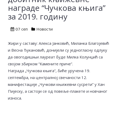
награде “Чучкова књига”
за 2019. годину
07 сеп
Новости
Жири у саставу: Алекса Јанковић, Миланка Благојевић
и Весна Ђукановић, донијели су једногласну одлуку
да овогодишњи лауреат буде Милка Колунџић са
својом збирком “Камените приче”.
Награда „Чучкова књига“, биће уручена 19.
септембра, на централној свечаности 12.
манифестације „Чучкови књижевни сусрети“ у Хан
Пијеску, а састоји се од повеље-плакете и новчаног
износа.