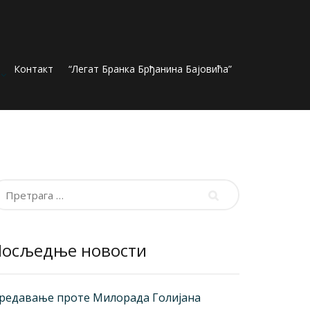
Контакт
“Легат Бранка Брђанина Бајовића”
ретрага
а:
Посљедње новости
редавање проте Милорада Голијана