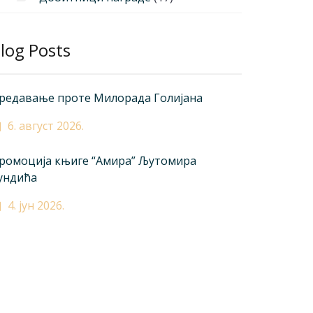
log Posts
редавање проте Милорада Голијана
6. август 2026.
ромоција књиге “Амира” Љутомира
ундића
4. јун 2026.