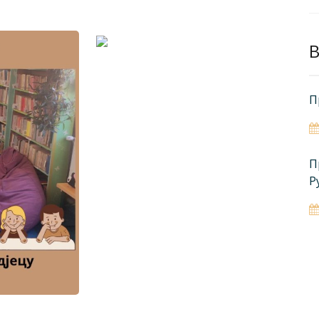
B
П
П
Р