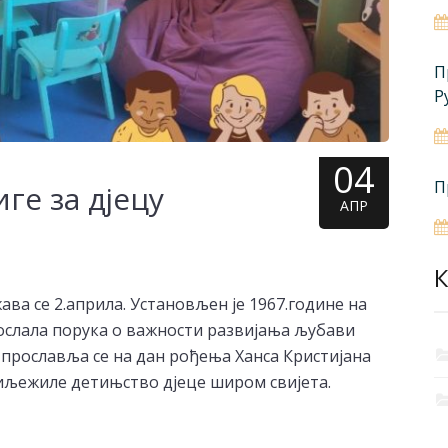
П
Р
04
П
е за дјецу
АПР
К
ва се 2.априла. Установљен је 1967.године на
послала порука о важности развијања љубави
у прославља се на дан рођења Ханса Кристијана
биљежиле детињство дјеце широм свијета.