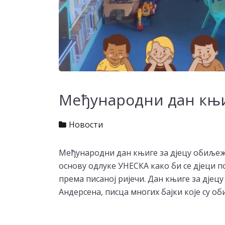
Међународни дан књиг
Новости
Међународни дан књиге за дјецу обиљежа
основу одлуке УНЕСКА како би се дјеци 
према писаној ријечи. Дан књиге за дјец
Андерсена, писца многих бајки које су о