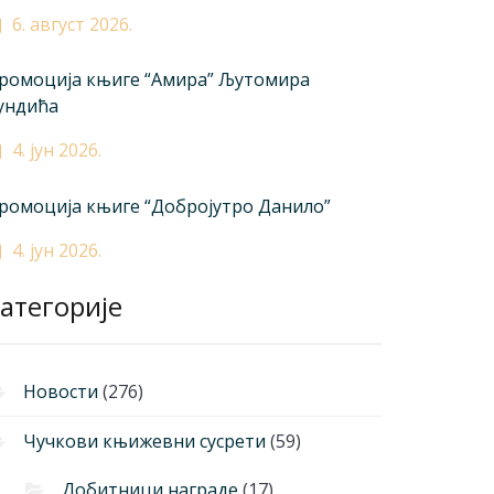
6. август 2026.
ромоција књиге “Амира” Љутомира
ундића
4. јун 2026.
ромоција књиге “Добројутро Данило”
4. јун 2026.
атегорије
Новости
(276)
Чучкови књижевни сусрети
(59)
Добитници награде
(17)