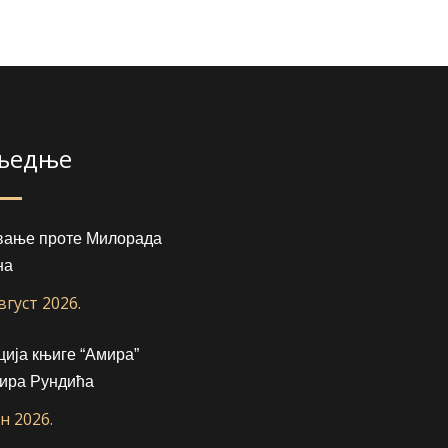
љедње
вање проте Милорада
на
август 2026.
ија књиге “Амира”
ира Рундића
ун 2026.