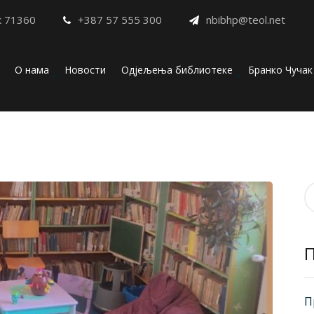
к 71360
+387 57 555 300
nbibhp@teol.net
О нама
Новости
Одјељења библиотеке
Бранко Чучак
П
з
П