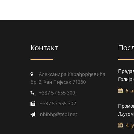
Контакт
Пос
Преда
Александра Карађорђевића
Голија
бр. 2, Хан Пијесак 71360
6. 
+387 57 555 300
+387 57 555 302
Промоц
nbibhp@teol.net
Љутом
4. ј