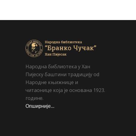
Народна библиотека у Хан
Пијеску баштини традицију od
Народне књижнице и
читаонице која је основана 1923.
године.
Опширније...