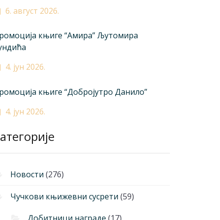
6. август 2026.
ромоција књиге “Амира” Љутомира
ундића
4. јун 2026.
ромоција књиге “Добројутро Данило”
4. јун 2026.
атегорије
Новости
(276)
Чучкови књижевни сусрети
(59)
Добитници награде
(17)