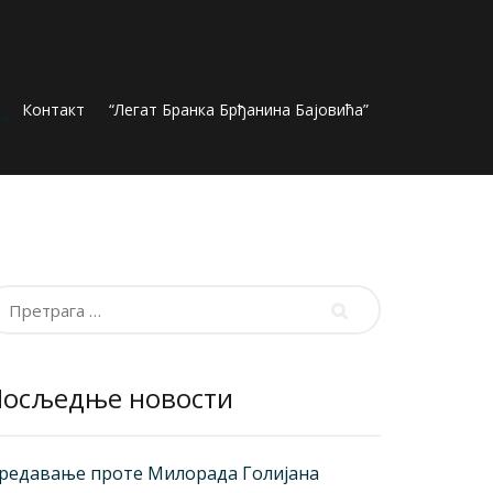
Контакт
“Легат Бранка Брђанина Бајовића”
ретрага
а:
Посљедње новости
редавање проте Милорада Голијана