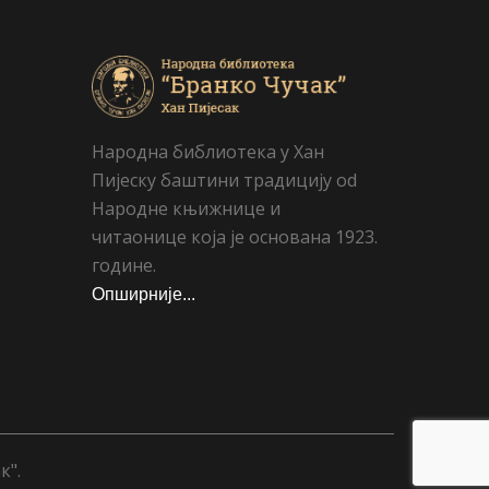
Народна библиотека у Хан
Пијеску баштини традицију od
Народне књижнице и
читаонице која је основана 1923.
године.
Опширније...
к".