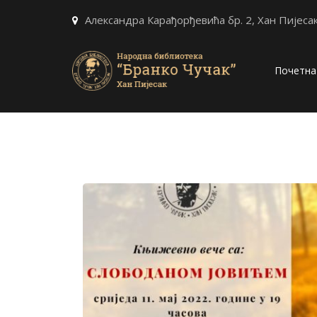
Александра Карађорђевића бр. 2, Хан Пијеса
Почетна