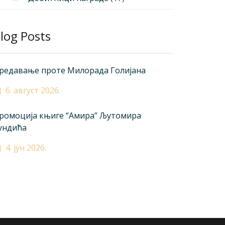
log Posts
редавање проте Милорада Голијана
6. август 2026.
ромоција књиге “Амира” Љутомира
ундића
4. јун 2026.