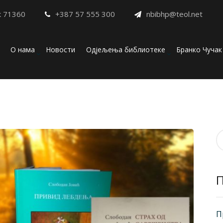
к 71360
+387 57 555 300
nbibhp@teol.net
О нама
Новости
Одјељења библиотеке
Бранко Чучак
П
з
П