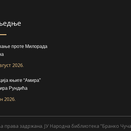
љедње
вање проте Милорада
на
август 2026.
ија књиге “Амира”
ира Рундића
ун 2026.
а права задржана. ЈУ Народна библиотека "Бранко Чуча