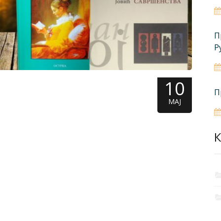
П
Р
10
П
МАЈ
К