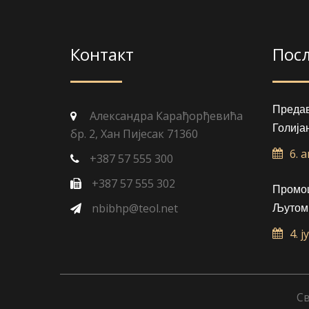
Контакт
Пос
Преда
Александра Карађорђевића
Голија
бр. 2, Хан Пијесак 71360
6. 
+387 57 555 300
+387 57 555 302
Промоц
nbibhp@teol.net
Љутом
4. ј
Св