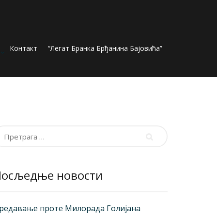
Контакт
“Легат Бранка Брђанина Бајовића”
ретрага
а:
Посљедње новости
редавање проте Милорада Голијана