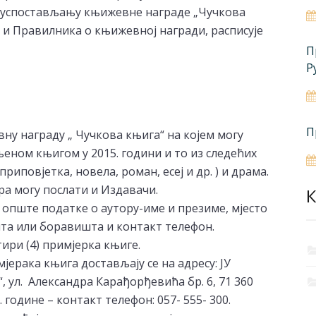
о успостављању књижевне награде „Чучкова
ине и Правилника о књижевној награди, расписује
П
Р
П
евну награду „ Чучкова књига“ на којем могу
еном књигом у 2015. години и то из следећих
риповјетка, новела, роман, есеј и др. ) и драма.
ра могу послати и Издавачи.
К
 опште податке о аутору-име и презиме, мјесто
та или боравишта и контакт телефон.
ири (4) примјерка књиге.
јерака књига достављају се на адресу: ЈУ
 ул. Александра Карађорђевића бр. 6, 71 360
6. године – контакт телефон: 057- 555- 300.