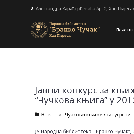
Александра Карађорђевића бр. 2, Хан Пијеса
Почетна
Јавни конкурс за књи
“Чучкова књига” у 201
Новости
.
Чучкови књижевни сусрети
ЈУ Народна библиотека „Бранко Чучак“