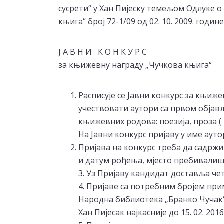
сусрети“ у Хан Пијеску темељом Одлуке 
књига“ број 72-1/09 од 02. 10. 2009. год
Ј А В Н И К О Н К У Р С
за књижевну награду „Чучкова књига“
Расписује се Јавни конкурс за књиж
учествовати аутори са првом објављ
књижевних родова: поезија, проза ( п
На Јавни конкурс пријаву у име ауто
Пријава на конкурс треба да садржи
и датум рођења, мјесто пребивалиш
3. Уз Пријаву кандидат доставља чет
4. Пријаве са потребним бројем прим
Народна библиотека „Бранко Чучак“,
Хан Пијесак најкасније до 15. 02. 201