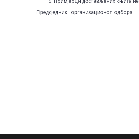
5. Примјерци достављених књига не
Предсједник организационог одбора