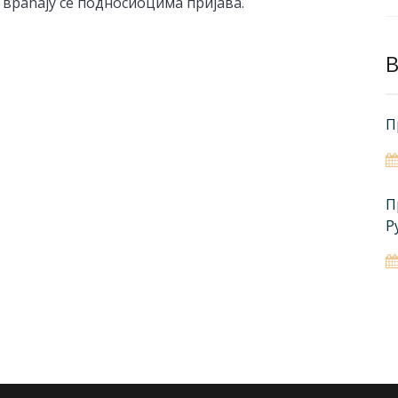
 враћају се подносиоцима пријава.
B
П
П
Р