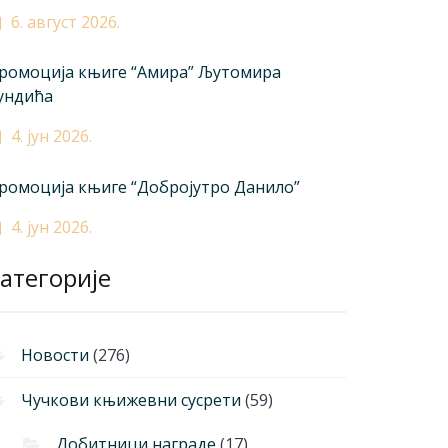
6. август 2026.
ромоција књиге “Амира” Љутомира
ундића
4. јун 2026.
ромоција књиге “Добројутро Данило”
4. јун 2026.
атегорије
Новости
(276)
Чучкови књижевни сусрети
(59)
Добитници награде
(17)