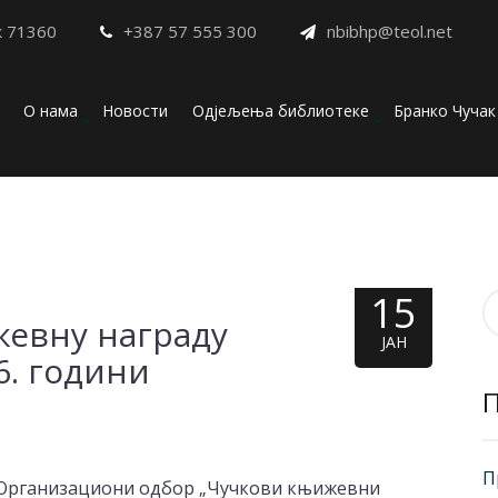
к 71360
+387 57 555 300
nbibhp@teol.net
О нама
Новости
Одјељења библиотеке
Бранко Чучак
15
П
жевну награду
з
ЈАН
6. години
П
, Организациони одбор „Чучкови књижевни