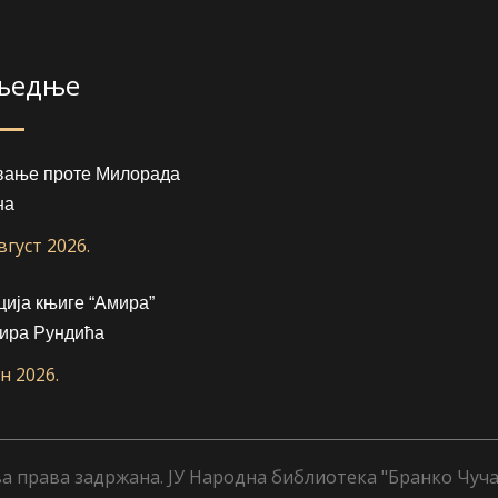
љедње
вање проте Милорада
на
август 2026.
ија књиге “Амира”
ира Рундића
ун 2026.
а права задржана. ЈУ Народна библиотека "Бранко Чуча