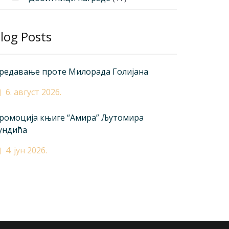
log Posts
редавање проте Милорада Голијана
6. август 2026.
ромоција књиге “Амира” Љутомира
ундића
4. јун 2026.