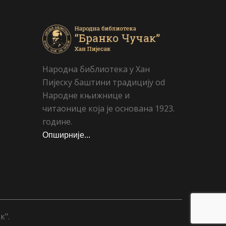
Народна библиотека у Хан
Пијеску баштини традицију od
Народне књижнице и
читаонице која је основана 1923.
године.
Опширније...
к".