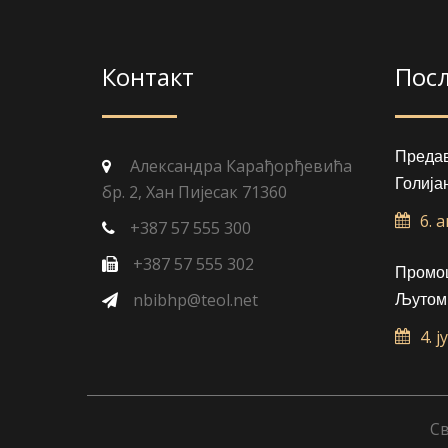
Контакт
Пос
Преда
Александра Карађорђевића
Голија
бр. 2, Хан Пијесак 71360
6. 
+387 57 555 300
+387 57 555 302
Промоц
nbibhp@teol.net
Љутом
4. ј
Св