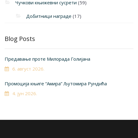
Чучкови књижевни сусрети
(59)
Добитници награде
(17)
Blog Posts
Предавање проте Милорада Голијана
6. август 2026.
Промоција књиге “Амира” Љутомира Рундића
4. јун 2026.