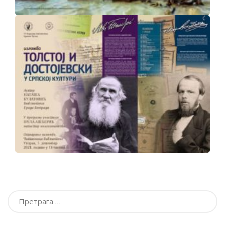
Претрага
за: