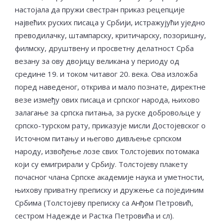
настојала да пружи свестран приказ рецепције
највећих руских писаца у Србији, истражујући уједно
преводилачку, штампарску, критичарску, позоришну,
филмску, друштвену и просветну делатност Срба
везану за ову двојицу великана у периоду од
средине 19. и током читавог 20. века. Ова изложба
поред наведеног, открива и мало познате, директне
везе између ових писаца и српског народа, њихово
залагање за српска питања, за руске добровољце у
српско-турском рату, приказује мисли Достојевског о
Источном питању и његово дивљење српском
народу, извођење лозе свих Толстојевих потомака
који су емигрирали у Србију. Толстојеву плакету
почасног члана Српске академије наука и уметности,
њихову приватну преписку и дружење са појединим
Србимa (Толстојеву преписку са Анђом Петровић,
сестром Надежде и Растка Петровића и сл).