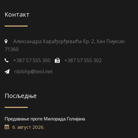
Контакт
Александра Карађорђевића бр. 2, Хан Пијесак
71360
+387 57 555 300
+387 57 555 302
nbibhp@teol.net
Посљедње
Предавање проте Милорада Голијана
6. август 2026.