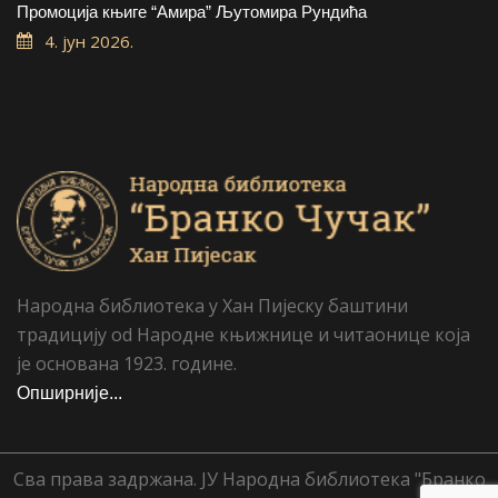
Промоција књиге “Амира” Љутомира Рундића
4. јун 2026.
Народна библиотека у Хан Пијеску баштини
традицију od Народне књижнице и читаонице која
је основана 1923. године.
Опширније...
Сва права задржана. ЈУ Народна библиотека "Бранко