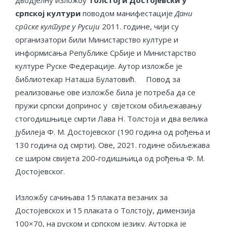
дводјелну изложбу
Толстој и Достојевски у
српској култури
поводом манифестације
Дани
српске културе у Русији
2011. године, чији су
организатори били Министарство културе и
информисања Републике Србије и Министарство
културе Руске Федерације. Аутор изложбе је
библиотекар Наташа Булатовић. Повод за
реализовање ове изложбе била је потреба да се
пружи српски допринос у свјетском обиљежавању
стогодишњице смрти Лава Н. Толстоја и два велика
јубилеја Ф. М. Достојевског (190 година од рођења и
130 година од смрти). Ове, 2021. године обиљежава
се широм свијета 200-годишњица од рођења Ф. М.
Достојевског.
Изложбу сачињава 15 плаката везаних за
Достојевскох и 15 плаката о Толстоју, димензија
100×70, на руском и српском језику. Ауторка је