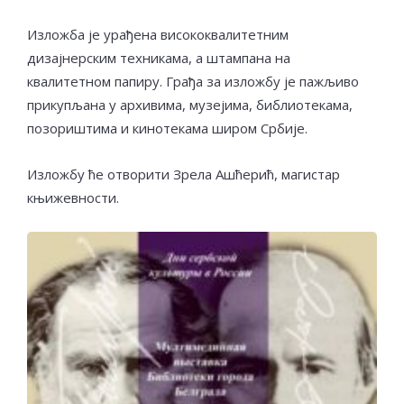
Изложба је урађена висококвалитетним
дизајнерским техникама, а штампана на
квалитетном папиру. Грађа за изложбу је пажљиво
прикупљана у архивима, музејима, библиотекама,
позориштима и кинотекама широм Србије.
Изложбу ће отворити Зрела Ашћерић, магистар
књижевности.