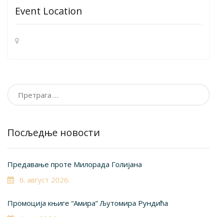
Event Location
Претрага
за:
Посљедње новости
Предавање проте Милорада Голијана
6. август 2026.
Промоција књиге “Амира” Љутомира Рундића