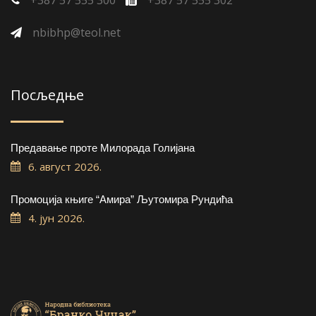
+387 57 555 300
+387 57 555 302
nbibhp@teol.net
Посљедње
Предавање проте Милорада Голијана
6. август 2026.
Промоција књиге “Амира” Љутомира Рундића
4. јун 2026.