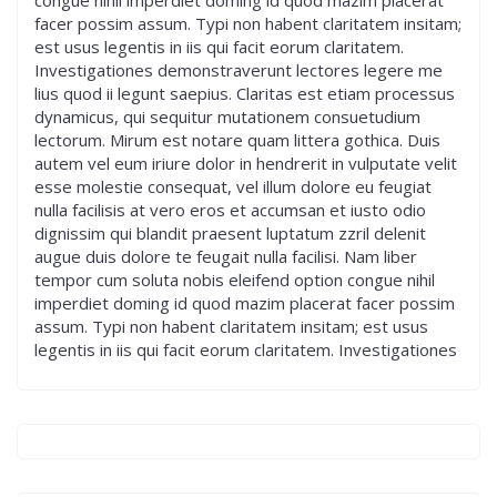
congue nihil imperdiet doming id quod mazim placerat
facer possim assum. Typi non habent claritatem insitam;
est usus legentis in iis qui facit eorum claritatem.
Investigationes demonstraverunt lectores legere me
lius quod ii legunt saepius. Claritas est etiam processus
dynamicus, qui sequitur mutationem consuetudium
lectorum. Mirum est notare quam littera gothica. Duis
autem vel eum iriure dolor in hendrerit in vulputate velit
esse molestie consequat, vel illum dolore eu feugiat
nulla facilisis at vero eros et accumsan et iusto odio
dignissim qui blandit praesent luptatum zzril delenit
augue duis dolore te feugait nulla facilisi. Nam liber
tempor cum soluta nobis eleifend option congue nihil
imperdiet doming id quod mazim placerat facer possim
assum. Typi non habent claritatem insitam; est usus
legentis in iis qui facit eorum claritatem. Investigationes