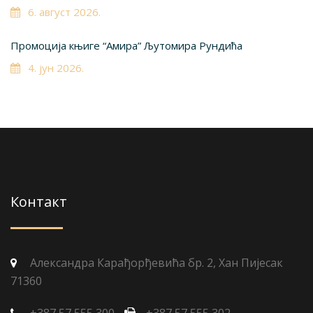
6. август 2026.
Промоција књиге “Амира” Љутомира Рундића
4. јун 2026.
Контакт
Александра Карађорђевића бр. 2, Хан Пијесак
71360