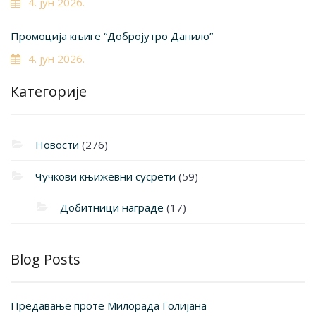
4. јун 2026.
Промоција књиге “Добројутро Данило”
4. јун 2026.
Категорије
Новости
(276)
Чучкови књижевни сусрети
(59)
Добитници награде
(17)
Blog Posts
Предавање проте Милорада Голијана