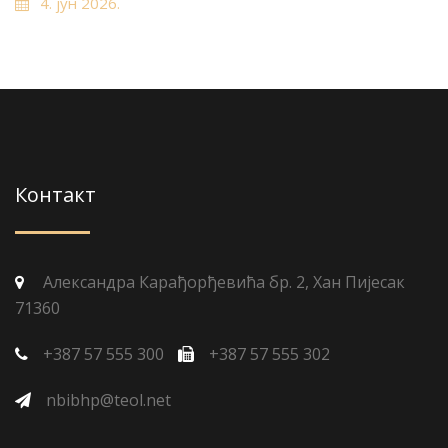
4. јун 2026.
Контакт
Александра Карађорђевића бр. 2, Хан Пијесак
71360
+387 57 555 300
+387 57 555 302
nbibhp@teol.net