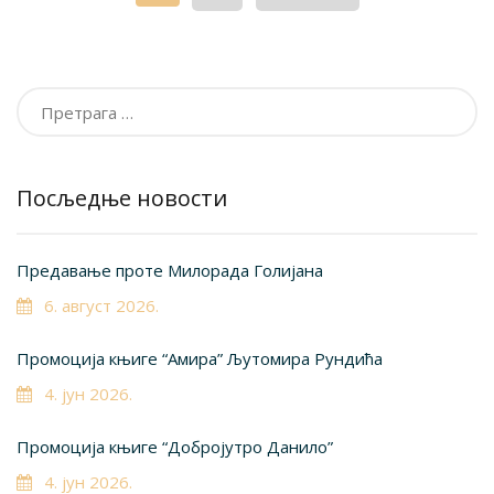
Претрага
за:
Посљедње новости
Предавање проте Милорада Голијана
6. август 2026.
Промоција књиге “Амира” Љутомира Рундића
4. јун 2026.
Промоција књиге “Добројутро Данило”
4. јун 2026.