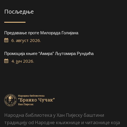
Посљедње
Предавање проте Милорада Голијана
6. август 2026.
Промоција књиге “Амира” Љутомира Рундића
4. јун 2026.
Народна библиотека у Хан Пијеску баштини
традицију od Народне књижнице и читаонице која