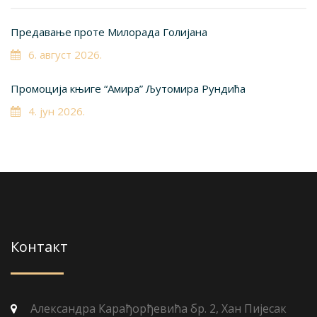
Предавање проте Милорада Голијана
6. август 2026.
Промоција књиге “Амира” Љутомира Рундића
4. јун 2026.
Контакт
Александра Карађорђевића бр. 2, Хан Пијесак