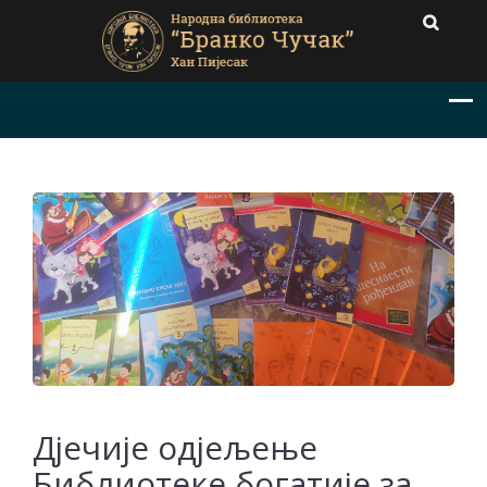
Дјечије одјељење
Библиотеке богатије за