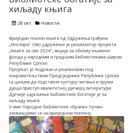
хиљаду књига
28 окт
Новости
Вриједан поклон књига од Удружења грађана
„Инспира“. Ово удружење је реализатор пројекта
„Књиге за све 2024“, акција за обнову књижног
фонда у народним и градским библиотекама широм
Републике Српске.
Пројекат је подржан и реализован под
покровитељством Предсједника Републике Српске
са циљем да подстакне културу читања и пружи
дјеци приступ квалитетној дјечијој литератури.
Дјечије одјељење Библиотеке богатије је за
хиљаду књига.
У име Народне библиотеке «Бранко Чучак»
захваљујемо се на вриједном поклону.