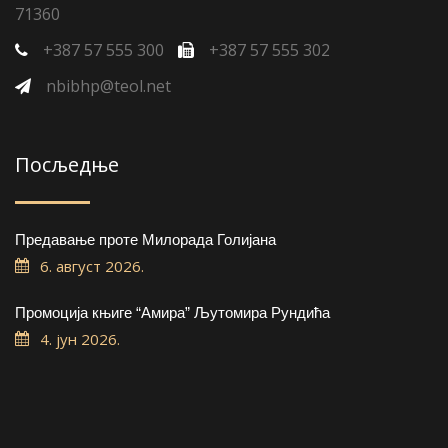
71360
+387 57 555 300
+387 57 555 302
nbibhp@teol.net
Посљедње
Предавање проте Милорада Голијана
6. август 2026.
Промоција књиге “Амира” Љутомира Рундића
4. јун 2026.