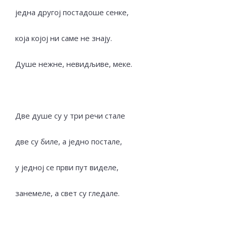
једна другој постадоше сенке,
која којој ни саме не знају.
Душе нежне, невидљиве, меке.
Две душе су у три речи стале
две су биле, а једно постале,
у једној се први пут виделе,
занемеле, а свет су гледале.