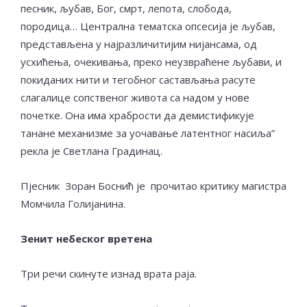
песник, љубав, Бог, смрт, лепота, слобода,
породица… Централна тематска опсесија је љубав,
представљена у најразличитијим нијансама, од
усхићења, очекивања, преко неузвраћене љубави, и
покиданих нити и тегобног састављања расуте
слагалице сопственог живота са надом у нове
почетке. Она има храбрости да демистификује
танане механизме за уочавање латентног насиља”
рекла је Светлана Градинац.
Пјесник Зоран Боснић је прочитао критику магистра
Момчила Голијанина.
Зенит небеског вретена
Три речи скинуте изнад врата раја.