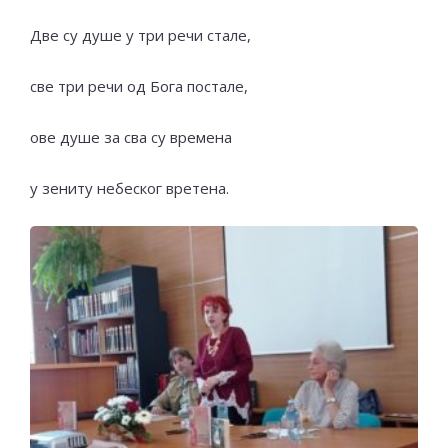
Две су душе у три речи стале,
све три речи од Бога постале,
ове душе за сва су времена
у зениту небеског вретена.