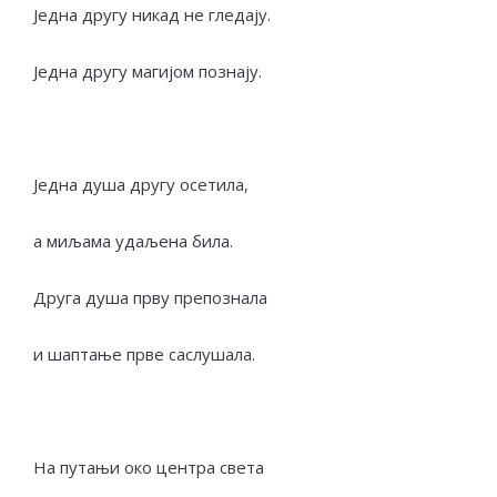
Једна другу никад не гледају.
Једна другу магијом познају.
Једна душа другу осетила,
а миљама удаљена била.
Друга душа прву препознала
и шаптање прве саслушала.
На путањи око центра света