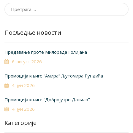
Претрага
за:
Посљедње новости
Предавање проте Милорада Голијана
6. август 2026.
Промоција књиге “Амира” Љутомира Рундића
4. јун 2026.
Промоција књиге “Добројутро Данило”
4. јун 2026.
Категорије