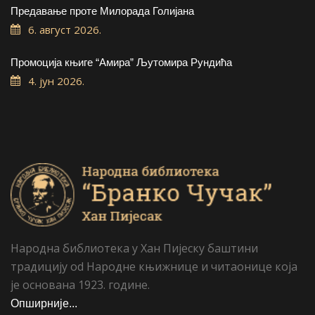
Предавање проте Милорада Голијана
6. август 2026.
Промоција књиге “Амира” Љутомира Рундића
4. јун 2026.
Народна библиотека у Хан Пијеску баштини
традицију od Народне књижнице и читаонице која
је основана 1923. године.
Опширније...