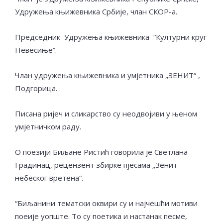
Удружења књижевника Србије, члан СКОР-а.
Председник Удружења књижевника “Културни круг
Невесиње”.
Члан удружења књижевника и умјетника „ЗЕНИТ“ ,
Подгорица.
Писана ријеч и сликарство су неодвојиви у њеном
умјетничком раду.
О поезији Биљане Ристић говорила је Светлана
Градинац, рецензент збирке пјесама „Зенит
небеског вретена“.
“Биљанини тематски оквири су и најчешћи мотиви
поеије уопште. То су поетика и настанак песме,