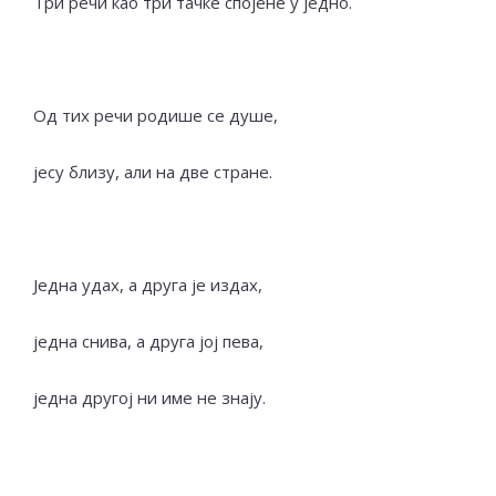
Три речи као три тачке спојене у једно.
Од тих речи родише се душе,
јесу близу, али на две стране.
Једна удах, а друга је издах,
једна снива, а друга јој пева,
једна другој ни име не знају.