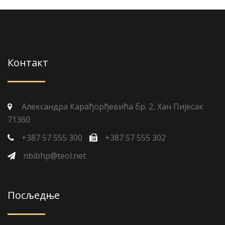
Контакт
Александра Карађорђевића бр. 2, Хан Пијесак
71360
+387 57 555 300
+387 57 555 302
nbibhp@teol.net
Посљедње