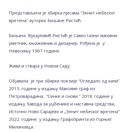
Представљена је збирка пјесама “Зенит небеског
вретена” ауторке Биљане Ристић.
Биљана Вукајловић Ристић је Самостални ликовни
уметник, књижевник и дизајнер. Рођена је у
Невесињу 1967 године.
Живи и ствара у Новом Саду.
Објавила је три збирке поезије “Огледало од капи”
2015. године у издању Максиме граф из
Петроварадина; “Сенке и снови ” 2018. године у
издању Завода за уџбенике и наставна средства,
Источно Ново Сарајево и „Зенит небеског вретена“
2022. године у издању Графопринта из Горњег
Милановца .