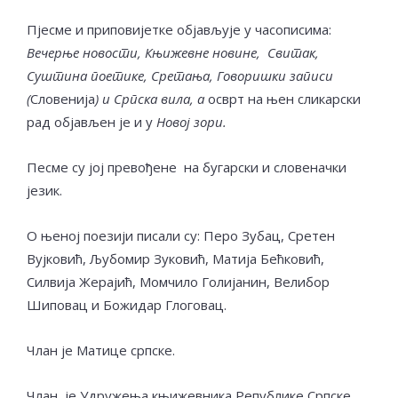
Пјесме и приповијетке објављује у часописима:
Вечерње новости, Књижевне новине, Свитак,
Суштина поетике, Сретања, Говоришки записи
(
Словенија
) и Српска вила, а
осврт на њен сликарски
рад објављен је и у
Новој зори.
Песме су јој превођене на бугарски и словеначки
језик.
О њеној поезији писали су: Перо Зубац, Сретен
Вујковић, Љубомир Зуковић, Матија Бећковић,
Силвија Жерајић, Момчило Голијанин, Велибор
Шиповац и Божидар Глоговац.
Члан је Матице српске.
Члан је Удружења књижевника Републике Српске,