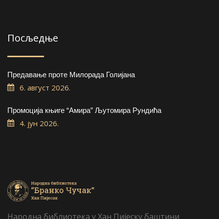
Посљедње
Предавање проте Милорада Голијана
6. август 2026.
Промоција књиге “Амира” Љутомира Рундића
4. јун 2026.
Народна библиотека у Хан Пијеску баштини