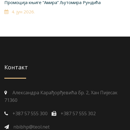
Промоција књиге “Амира” Љутомира Рундића
4. јун 2026.
Контакт
Александра Карађорђевића бр. 2, Хан Пијесак
71360
+387 57 555 300
+387 57 555 302
nbibhp@teol.net