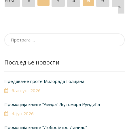
...
5
First
«
3
4
6
7
»
Претрага
за:
Посљедње новости
Предавање проте Милорада Голијана
6. август 2026.
Промоција књиге “Амира” Љутомира Рундића
4. јун 2026.
Промоција књиге “Добројутро Данило”