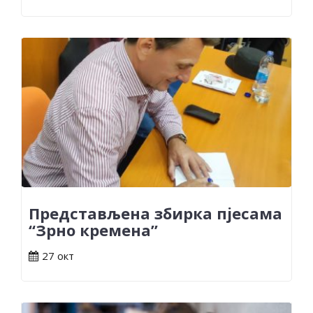
Представљена збирка пјесама
“Зрно кремена”
27 окт