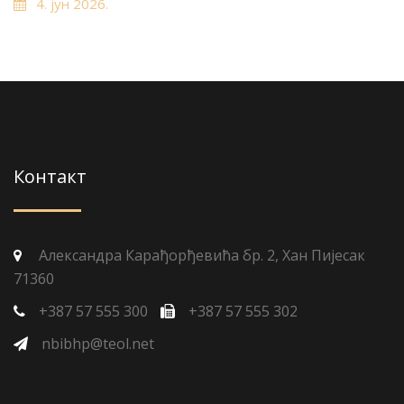
4. јун 2026.
Контакт
Александра Карађорђевића бр. 2, Хан Пијесак
71360
+387 57 555 300
+387 57 555 302
nbibhp@teol.net