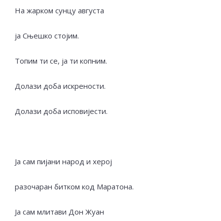
На жарком сунцу августа
ја Сњешко стојим.
Топим ти се, ја ти копним.
Долази доба искрености.
Долази доба исповијести.
Ја сам пијани народ и херој
разочаран битком код Маратона.
Ја сам млитави Дон Жуан