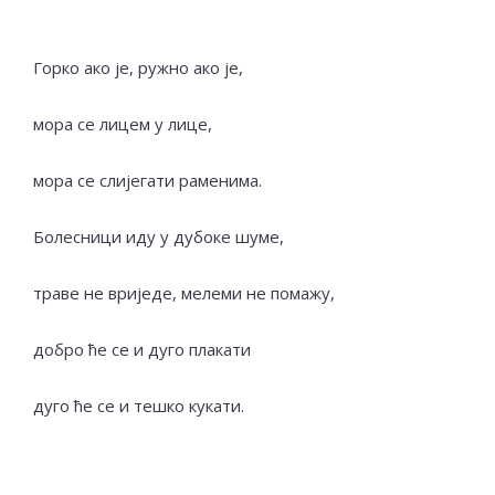
Горко ако је, ружно ако је,
мора се лицем у лице,
мора се слијегати раменима.
Болесници иду у дубоке шуме,
траве не вриједе, мелеми не помажу,
добро ће се и дуго плакати
дуго ће се и тешко кукати.