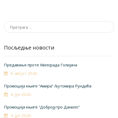
Претрага
за:
Посљедње новости
Предавање проте Милорада Голијана
6. август 2026.
Промоција књиге “Амира” Љутомира Рундића
4. јун 2026.
Промоција књиге “Добројутро Данило”
4. јун 2026.