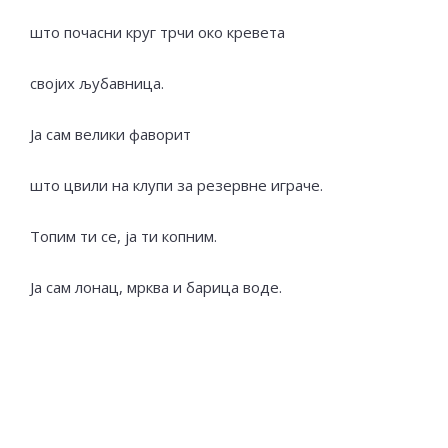
што почасни круг трчи око кревета
својих љубавница.
Ја сам велики фаворит
што цвили на клупи за резервне играче.
Топим ти се, ја ти копним.
Ја сам лонац, мрква и барица воде.