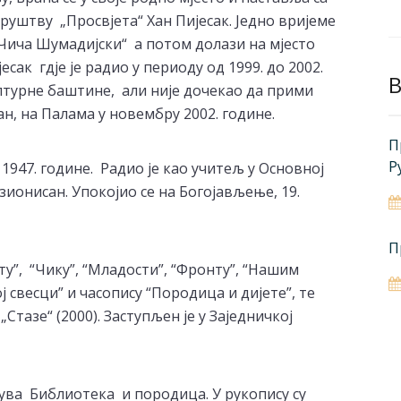
руштву „Просвјета“ Хан Пијесак. Једно вријеме
Чича Шумадијски“ а потом долази на мјесто
к гдје је радио у периоду од 1999. до 2002.
B
ултурне баштине, али није дочекао да прими
н, на Палама у новембру 2002. године.
П
Р
1947. године. Радио је као учитељ у Основној
зионисан. Упокојио се на Богојављење, 19.
П
ту”, “Чику”, “Младости”, “Фронту”, “Нашим
ој свесци” и часопису “Породица и дијете”, те
 „Стазе“ (2000). Заступљен је у Заједничкој
ува Библиотека и породица. У рукопису су