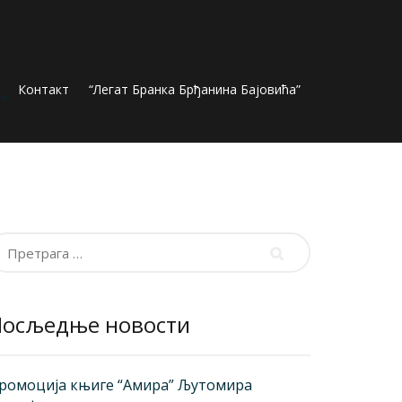
Контакт
“Легат Бранка Брђанина Бајовића”
ретрага
а:
Посљедње новости
ромоција књиге “Амира” Љутомира