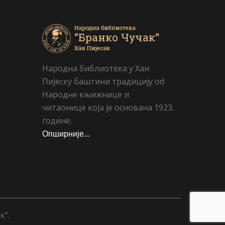
Народна библиотека у Хан
Пијеску баштини традицију od
Народне књижнице и
читаонице која је основана 1923.
године.
Опширније...
к".