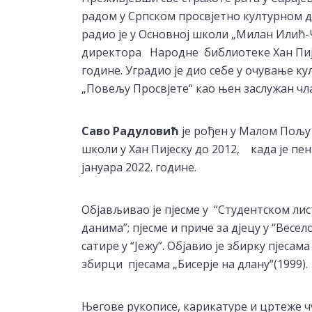
радом у Српском просвјетно културном д
радио је у Oсновној школи „Милан Илић-
директора Народне библиотеке Хан Пијеса
године. Уградио је дио себе у очување к
„Повељу Просвјете“ као њен заслужан чла
Саво Радуловић
је рођен у Малом Пољу 
школи у Хан Пијеску до 2012, када је пен
јануара 2022. године.
Објављивао је пјесме у “Студентском лис
данима”; пјесме и приче за дјецу у “Весел
сатире у “Јежу”. Објавио је збирку пјесама
збирци пјесама „Бисерје на длану“(1999).
Његове рукописе, карикатуре и цртеже ч