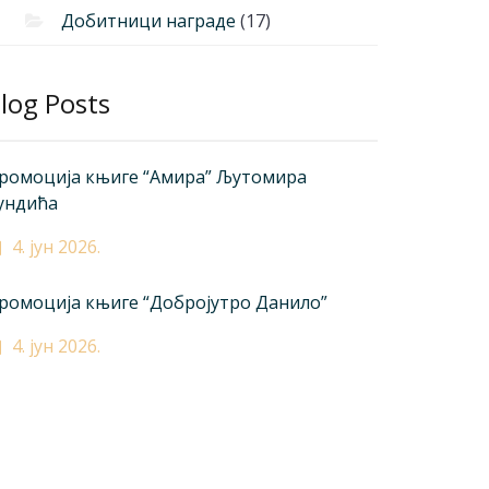
Добитници награде
(17)
log Posts
ромоција књиге “Амира” Љутомира
ундића
4. јун 2026.
ромоција књиге “Добројутро Данило”
4. јун 2026.