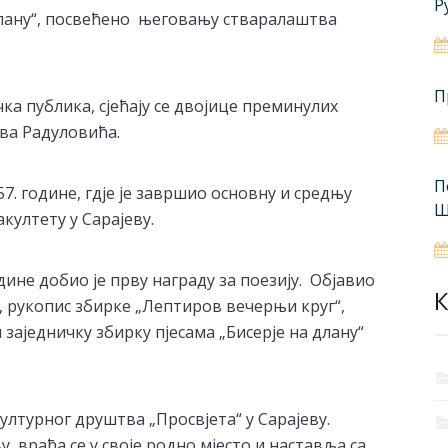
Р
длану“, посвећено његовању стваралаштва
П
ка публика, сјећају се двојице преминулих
ава Радуловића.
П
957. године, гдје је завршио основну и средњу
Ш
култету у Сарајеву.
дине добио је прву награду за поезију. Објавио
К
), рукопис збирке „Лептиров вечерњи круг“,
и заједничку збирку пјесама „Бисерје на длану“
ултурног друштва „Просвјета“ у Сарајеву.
, враћа се у своје родно мјесто и наставља са