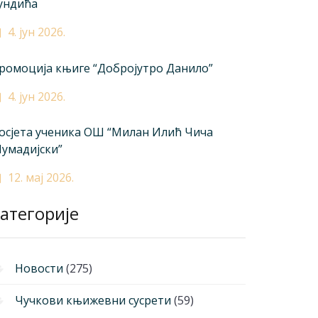
ундића
4. јун 2026.
ромоција књиге “Добројутро Данило”
4. јун 2026.
осјета ученика ОШ “Милан Илић Чича
умадијски”
12. мај 2026.
атегорије
Новости
(275)
Чучкови књижевни сусрети
(59)