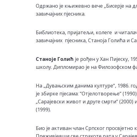
Одржано је књижевно вече „Бисерје на 
завичајних пјесника.
Библиотека, пријатељи, колеге и читалач
завичајних пјесника, Станоја Голића и С
Станоје Голић
је рођен у Хан Пијеску, 1
школу. Дипломирао је на Филозофском фа
На „Дувањским данима културе“, 1986. го
је збирке пјесама: “Отјелотворење“ (1990
„Сарајевски живот и друге смрти“ (2000) 
(1999).
Био је активан члан Српског просвјетно к
Преживјевши све страхоте рата у Сарајеву