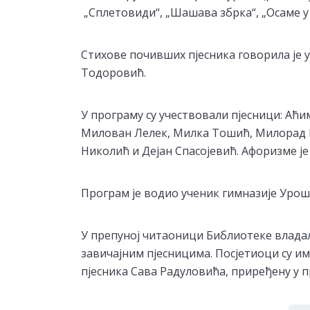
„Сплетовиди“, „Шашава збрка“, „Осаме у
Стихове почивших пјесника говорила је 
Тодоровић.
У програму су учествовали пјесници: Аћ
Милован Лелек, Милка Тошић, Милорад Г
Николић и Дејан Спасојевић. Афоризме ј
Програм је водио ученик гимназије Уро
У препуној читаоници Библиотеке владал
завичајним пјесницима. Посјетиоци су и
пјесника Сава Радуловића, приређену у 