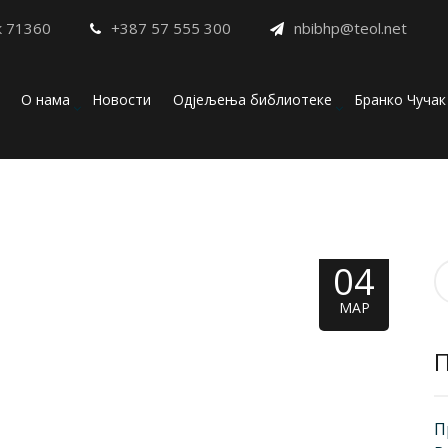
к 71360
+387 57 555 300
nbibhp@teol.net
О нама
Новости
Одјељења библиотеке
Бранко Чучак
04
П
з
МАР
П