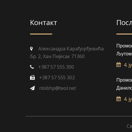
Контакт
Пос
Промоц
Александра Карађорђевића
Љутом
бр. 2, Хан Пијесак 71360
4. ј
+387 57 555 300
+387 57 555 302
Промоц
nbibhp@teol.net
Данило
4. ј
Св