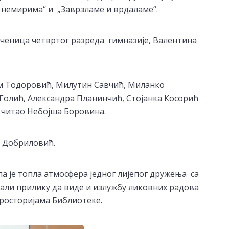
 немирима“ и „Заврзламе и врдаламе“.
ученица четвртог разреда гимназије, Валентина
им Тодоровић, Милутин Савчић, Миланко
олић, Александра Планинчић, Стојанка Косорић
е читао Небојша Боровина.
ш Добриловић.
а је топла атмосфера једног лијепог дружења са
мали прилику да виде и излужбу ликовних радова
просторијама Библиотеке.