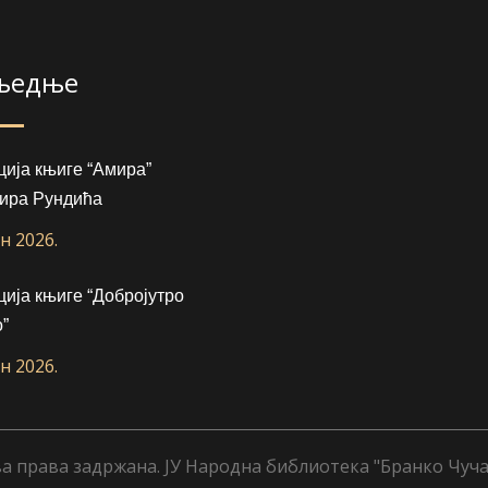
љедње
ија књиге “Амира”
ира Рундића
ун 2026.
ија књиге “Добројутро
”
ун 2026.
а права задржана. ЈУ Народна библиотека "Бранко Чуча